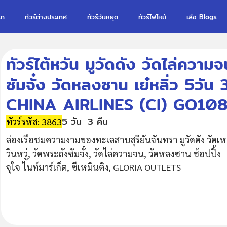
รก
ทัวร์ต่างประเทศ
ทัวร์วันหยุด
ทัวร์ไฟไหม้
เสือ Blogs
ทัวร์ไต้หวัน มูวัดดัง วัดไล่ความจ
ซัมจั๋ง วัดหลงซาน เย๋หลิ่ว 5วั
CHINA AIRLINES (CI) GO10
5 วัน
3 คืน
ทัวร์รหัส: 3863
ล่องเรือชมความงามของทะเลสาบสุริยันจันทรา มูวัดดัง วัดเห
วินหวู่, วัดพระถังซัมจั๋ง, วัดไล่ความจน, วัดหลงซาน ช้อปปิ้ง
จุใจ ไนท์มาร์เก็ต, ซีเหมินติง, GLORIA OUTLETS