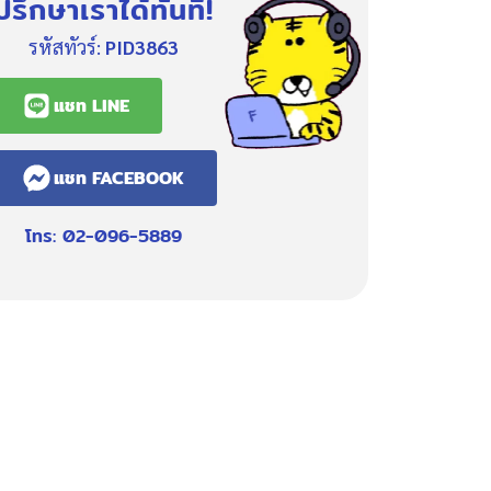
ปรึกษาเราได้ทันที!
รหัสทัวร์:
PID3863
แชท LINE
แชท FACEBOOK
โทร: 02-096-5889