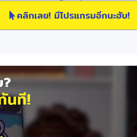
คลิกเลย! มีโปรแกรมอีกนะฮับ!
ัย?
ันที!