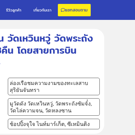
แชทสอบถาม
รีวิวลูกค้า
เกี่ยวกับเรา
น วัดเหวินหวู่ วัดพระถัง
น 3คืน โดยสายการบิน
8
ล่องเรือชมความงามของทะเลสาบ
สุริยันจันทรา
มูวัดดัง วัดเหวินหวู่, วัดพระถังซัมจั๋ง,
วัดไล่ความจน, วัดหลงซาน
ช้อปปิ้งจุใจ ไนท์มาร์เก็ต, ซีเหมินติง