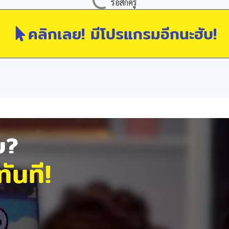
คลิกเลย! มีโปรแกรมอีกนะฮับ!
ัย?
ันที!