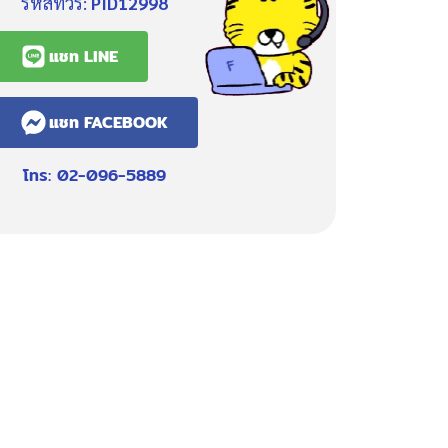
รหัสทัวร์:
PID12998
แชท LINE
แชท FACEBOOK
โทร: 02-096-5889