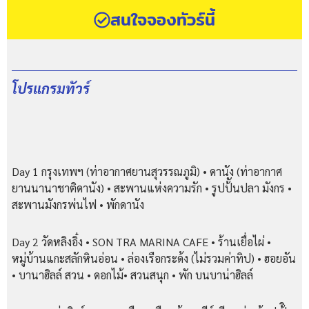
สนใจจองทัวร์นี้
โปรแกรมทัวร์
Day 1 กรุงเทพฯ (ท่าอากาศยานสุวรรณภูมิ) • ดานัง (ท่าอากาศ
ยานนานาชาติดานัง) • สะพานแห่งความรัก • รูปป้ันปลา มังกร •
สะพานมังกรพ่นไฟ • พักดานัง
Day 2 วัดหลิงอิ๋ง • SON TRA MARINA CAFE • ร้านเยื่อไผ่ •
หมู่บ้านแกะสลักหินอ่อน • ล่องเรือกระด้ง (ไม่รวมค่าทิป) • ฮอยอัน
• บานาฮิลล์ สวน • ดอกไม้• สวนสนุก • พัก บนบาน่าฮิลล์