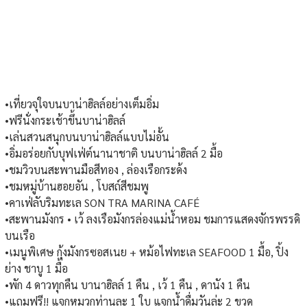
•เที่ยวจุใจบนบาน่าฮิลล์อย่างเต็มอิ่ม
•ฟรีนั่งกระเช้าขึ้นบาน่าฮิลล์
•เล่นสวนสนุกบนบาน่าฮิลล์แบบไม่อั้น
•อิ่มอร่อยกับบุฟเฟ่ต์นานาชาติ บนบาน่าฮิลล์ 2 มื้อ
•ชมวิวบนสะพานมือสีทอง , ล่องเรือกระด้ง
•ชมหมู่บ้านฮอยอัน , โบสถ์สีชมพู
•คาเฟ่ลับริมทะเล SON TRA MARINA CAFÉ
•สะพานมังกร • เว้ ลงเรือมังกรล่องแม่น้ำหอม ชมการแสดงจักรพรรดิ
บนเรือ
•เมนูพิเศษ กุ้งมังกรซอสเนย + หม้อไฟทะเล SEAFOOD 1 มื้อ, ปิ้ง
ย่าง ชาบู 1 มื้อ
•พัก 4 ดาวทุกคืน บานาฮิลล์ 1 คืน , เว้ 1 คืน , ดานัง 1 คืน
•แถมฟรี!! แจกหมวกท่านละ 1 ใบ แจกน้ำดื่มวันล่ะ 2 ขวด