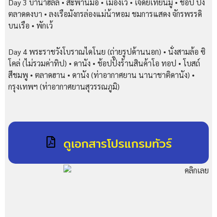
Day 3 บาน่าฮิลล์ • สะพานมือ • เมืองเว้ • เจดีย์เทียนมู่ • ช้อป ป้ิง
ตลาดดงบา • ลงเรือมังกรล่องแม่น้าหอม ชมการแสดง จักรพรรดิ
บนเรือ • พักเว้
Day 4 พระราชวังโบราณไดโนย (ถ่ายรูปด้านนอก) • นั่งสามล้อ ซิ
โคล่ (ไม่รวมค่าทิป) • ดานัง • ช้อปป้ิงร้านสินค้าโอ ทอป • โบสถ์
สีชมพู • ตลาดฮาน • ดานัง (ท่าอากาศยาน นานาชาติดานัง) •
กรุงเทพฯ (ท่าอากาศยานสุวรรณภูมิ)
ดูเอกสารโปรแกรมทัวร์