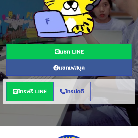
แชท LINE
แชทเฟสบุค
โทรฟรี LINE
โทรปกติ