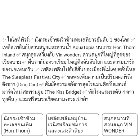
✨ ไฮไลท์ทัวร์✅ นั่งกระเช้าชมวิวข้ามทะเลที่ยาวอันดับ 1 ของโลก ✅
เพลิดเพลินกับสวนสนุกและสวนน้ำ Aquatopia บนเกาะ Hon Thom
Inland ✅ สนุกสุดเหวี่ยงกับ Vin wonders สวนสนุกที่ใหญ่ที่สุดของ
เวียดนาม ✅ ตื่นตากับอควาเรียม ใหญ่ติดอันดับโลก และความน่ารัก
ของนกเพนกวิน ✅ เพลิดเพลินไปกับสีสันของเมืองที่ไม่เคยหลับใหล
The Sleepless Festival City ✅ ขอพรเพิ่มความเป็นสิริมงคลที่วัด
ดิงชาว (Ding Cau) ✅ สัมผัสความอลังการสุดโรแมนติกกับแลนด์
มาร์คใหม่ สะพานจูบ (The Kiss Bridge) ✅ พักโรงแรมระดับ 4 ดาว
ทุกคืน / แถมฟรีหมวกเวียดนาม+กระเป๋าผ้า
นั่งกระเช้าข้าม
เพลิดเพลินหมู่บ้าน
สนุกสนานที่
ทะเลฮอนเทิม
เวนิสพร้อมชมการ
สวนสนุก VIN
(Hon Thom)
แสดงแสงสี-เสียง
WONDER