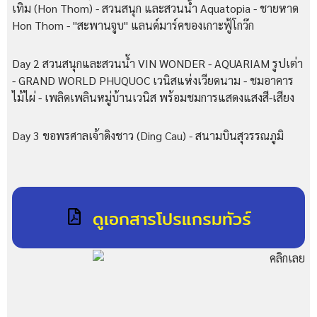
เทิม (Hon Thom) - สวนสนุก และสวนน้ำ Aquatopia - ชายหาด
Hon Thom - "สะพานจูบ" แลนด์มาร์คของเกาะฟู้โกว๊ก
Day 2 สวนสนุกและสวนน้ำ VIN WONDER - AQUARIAM รูปเต่า
- GRAND WORLD PHUQUOC เวนิสแห่งเวียดนาม - ชมอาคาร
ไม้ไผ่ - เพลิดเพลินหมู่บ้านเวนิส พร้อมชมการแสดงแสงสี-เสียง
Day 3 ขอพรศาลเจ้าดิงชาว (Ding Cau) - สนามบินสุวรรณภูมิ
ดูเอกสารโปรแกรมทัวร์