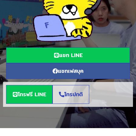
แชท LINE
แชทเฟสบุค
โทรฟรี LINE
โทรปกติ