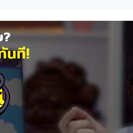
ัย?
ันที!