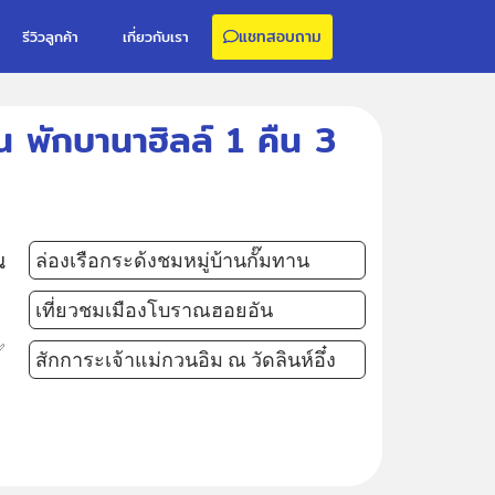
แชทสอบถาม
รีวิวลูกค้า
เกี่ยวกับเรา
 พักบานาฮิลล์ 1 คืน 3
น
ล่องเรือกระด้งชมหมู่บ้านกั๊มทาน
เที่ยวชมเมืองโบราณฮอยอัน
อ
✅
สักการะเจ้าแม่กวนอิม ณ วัดลินห์อึ๋ง