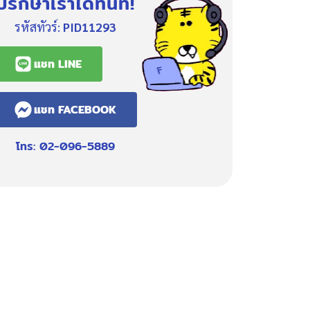
ปรึกษาเราได้ทันที!
รหัสทัวร์:
PID11293
แชท LINE
แชท FACEBOOK
โทร: 02-096-5889