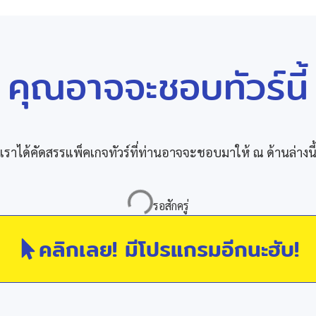
คุณอาจจะชอบทัวร์นี้
เราได้คัดสรรแพ็คเกจทัวร์ที่ท่านอาจจะชอบมาให้ ณ ด้านล่างนี
คลิกเลย! มีโปรแกรมอีกนะฮับ!