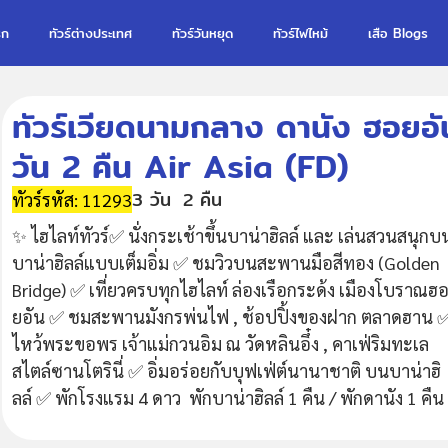
รก
ทัวร์ต่างประเทศ
ทัวร์วันหยุด
ทัวร์ไฟไหม้
เสือ Blogs
ทัวร์เวียดนามกลาง ดานัง ฮอยอัน
วัน 2 คืน Air Asia (FD)
3 วัน
2 คืน
ทัวร์รหัส: 11293
✨ ไฮไลท์ทัวร์✅ นั่งกระเช้าขึ้นบาน่าฮิลล์ และ เล่นสวนสนุกบ
บาน่าฮิลล์แบบเต็มอิ่ม ✅ ชมวิวบนสะพานมือสีทอง (Golden
Bridge) ✅ เที่ยวครบทุกไฮไลท์ ล่องเรือกระด้ง เมืองโบราณฮ
ยอัน ✅ ชมสะพานมังกรพ่นไฟ , ช้อปปิ้งของฝาก ตลาดฮาน 
ไหว้พระขอพร เจ้าแม่กวนอิม ณ วัดหลินอึ๋ง , คาเฟ่ริมทะเล
สไตล์ซานโตรินี่ ✅ อิ่มอร่อยกับบุฟเฟ่ต์นานาชาติ บนบาน่าฮิ
ลล์ ✅ พักโรงแรม 4 ดาว พักบาน่าฮิลล์ 1 คืน / พักดานัง 1 คืน