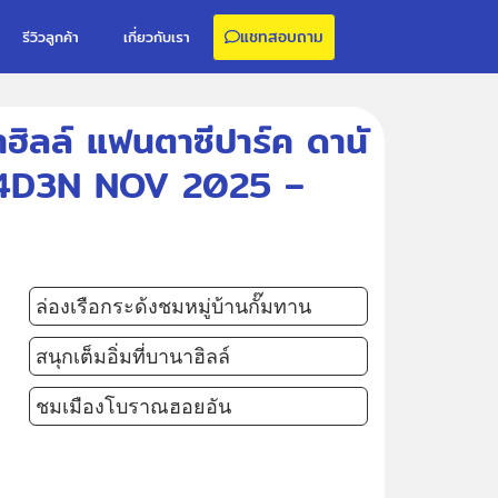
แชทสอบถาม
รีวิวลูกค้า
เกี่ยวกับเรา
ฮิลล์ แฟนตาซีปาร์ค ดานั
น) 4D3N NOV 2025 –
ล่องเรือกระด้งชมหมู่บ้านกั๊มทาน
สนุกเต็มอิ่มที่บานาฮิลล์
ชมเมืองโบราณฮอยอัน