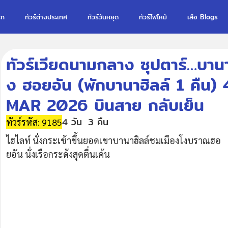
รก
ทัวร์ต่างประเทศ
ทัวร์วันหยุด
ทัวร์ไฟไหม้
เสือ Blogs
ทัวร์เวียดนามกลาง ซุปตาร์…บานา
ง ฮอยอัน (พักบานาฮิลล์ 1 คื
MAR 2026 บินสาย กลับเย็น
4 วัน
3 คืน
ทัวร์รหัส: 9185
ไฮไลท์ นั่งกระเช้าขึ้นยอดเขาบานาฮิลล์ชมเมืองโงบราณฮอ
ยอัน นั่งเรือกระด้งสุดตื่นเค้น