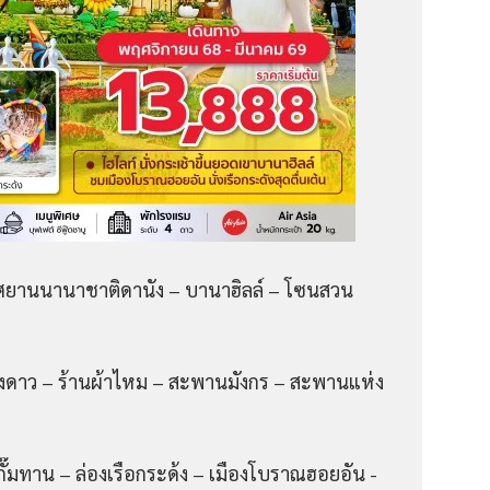
ศยานนานาชาติดานัง – บานาฮิลล์ – โซนสวน
ดวงดาว – ร้านผ้าไหม – สะพานมังกร – สะพานแห่ง
กั๊มทาน – ล่องเรือกระด้ง – เมืองโบราณฮอยอัน -