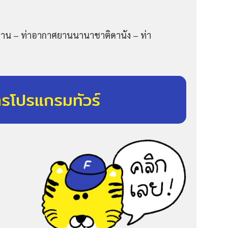
ดฮาน – ท่าอากาศยานนานาชาติดานัง – ท่า
ารโปรแกรมทัวร์