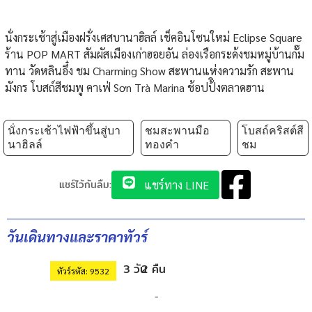
นั่งกระเช้าสู่เมืองฝรั่งเศสบานาฮิลล์ เช็คอินโซนใหม่ Eclipse Square
ร้าน POP MART สัมผัสเมืองเก่าฮอยอัน ล่องเรือกระด้งชมหมู่บ้านกั๊ม
ทาน วัดหลินอึ๋ง ชม Charming Show สะพานแห่งความรัก สะพาน
มังกร โบสถ์สีชมพู คาเฟ่ Sơn Trà Marina ช้อปป้ิงตลาดฮาน
นั่งกระเช้าไฟฟ้าขึ้นสู่บา
ชมสะพานมือ
โบสถ์คริสต์สี
นาฮิลล์
ทองคำ
ชม
แชร์ไว้กันลืม:
แชร์ทาง LINE
วันเดินทางและราคาทัวร์
3 วัน
2 คืน
ทัวร์รหัส: 9532
-