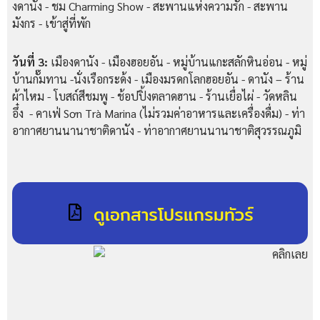
งดานัง - ชม Charming Show - สะพานแห่งความรัก - สะพาน
มังกร - เข้าสู่ที่พัก
วันที่ 3:
เมืองดานัง - เมืองฮอยอัน - หมู่บ้านแกะสลักหินอ่อน - หมู่
บ้านกั๊มทาน -นั่งเรือกระด้ง - เมืองมรดกโลกฮอยอัน - ดานัง – ร้าน
ผ้าไหม - โบสถ์สีชมพู - ช้อปปิ้งตลาดฮาน - ร้านเยื่อไผ่ - วัดหลิน
อึ๋ง - คาเฟ่ Sơn Trà Marina (ไม่รวมค่าอาหารและเครื่องดื่ม) - ท่า
อากาศยานนานาชาติดานัง - ท่าอากาศยานนานาชาติสุวรรณภูมิ
ดูเอกสารโปรแกรมทัวร์