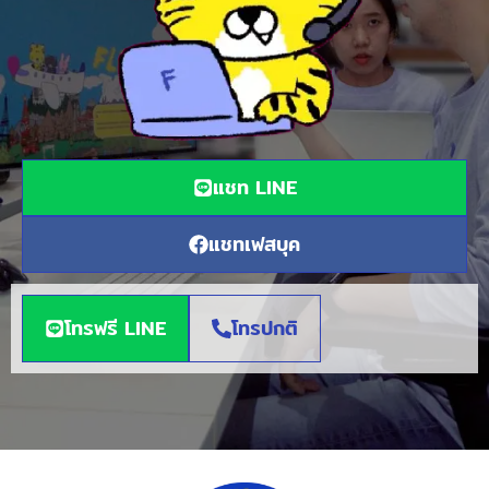
แชท LINE
แชทเฟสบุค
โทรฟรี LINE
โทรปกติ