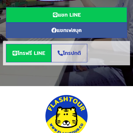
แชท LINE
แชทเฟสบุค
โทรฟรี LINE
โทรปกติ