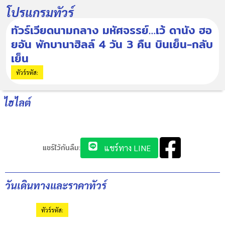
โปรแกรมทัวร์
ทัวร์เวียดนามกลาง มหัศจรรย์…เว้ ดานัง ฮอ
ยอัน พักบานาฮิลล์ 4 วัน 3 คืน บินเย็น-กลับ
เย็น
ทัวร์รหัส:
ไฮไลต์
แชร์ไว้กันลืม:
แชร์ทาง LINE
วันเดินทางและราคาทัวร์
ทัวร์รหัส: