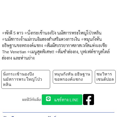
⭐️พักดี 5 ดาว ⭐️นั่งกระเช้านองปิง นมัสการพระใหญ่โป่วหลิน
⭐️นมัสการเจ้าแม่กวนอิมฮองฮำเสริมดวงการเงิน ⭐️หมุนกังหัน
อธิษฐานขอพรองค์แชกง ⭐️สัมผัสบรรยากาศลาสเวกัสแห่งเอเชีย
The Venetian ⭐️เมนูสุดพิเศษ!! ⭐️ติ่มซำฮ่องกง, บุฟเฟต์ชาบูสไตล์
ฮ่องกง และห่านย่าง
นั่งกระเช้านองปิง
หมุนกังหัน อธิษฐาน
ชมวิหาร
นมัสการพระใหญ่โป่ว
ขอพรองค์แชกง
เซนต์ปอล
หลิน
แชร์ไว้กันลืม:
แชร์ทาง LINE