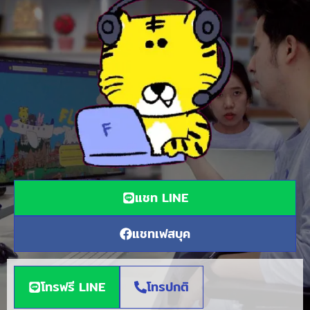
แชท LINE
แชทเฟสบุค
โทรฟรี LINE
โทรปกติ