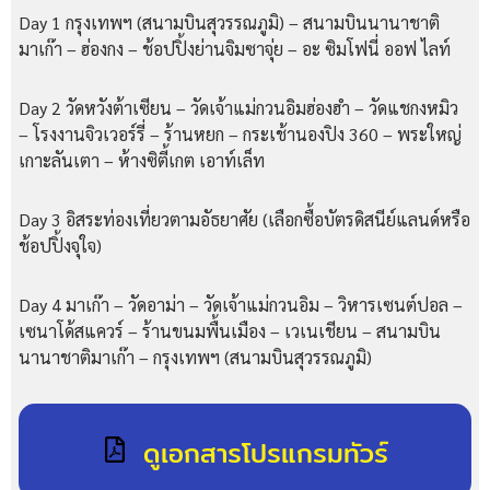
Day 1
กรุงเทพฯ (สนามบินสุวรรณภูมิ) – สนามบินนานาชาติ
มาเก๊า – ฮ่องกง – ช้อปปิ้งย่านจิมซาจุ่ย – อะ ซิมโฟนี่ ออฟ ไลท์
Day 2
วัดหวังต้าเซียน – วัดเจ้าแม่กวนอิมฮ่องฮำ – วัดแชกงหมิว
– โรงงานจิวเวอร์รี่ – ร้านหยก – กระเช้านองปิง 360 – พระใหญ่
เกาะลันเตา – ห้างซิตี้เกต เอาท์เล็ท
Day 3
อิสระท่องเที่ยวตามอัธยาศัย (เลือกซื้อบัตรดิสนีย์แลนด์หรือ
ช้อปปิ้งจุใจ)
Day 4
มาเก๊า – วัดอาม่า – วัดเจ้าแม่กวนอิม – วิหารเซนต์ปอล –
เซนาโด้สแควร์ – ร้านขนมพื้นเมือง – เวเนเชียน – สนามบิน
นานาชาติมาเก๊า – กรุงเทพฯ (สนามบินสุวรรณภูมิ)
ดูเอกสารโปรแกรมทัวร์