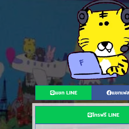
แชท LINE
แชทเฟส
โทรฟรี LINE