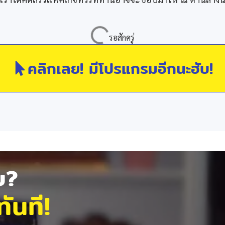
คลิกเลย! มีโปรแกรมอีกนะฮับ!
ัย?
ันที!