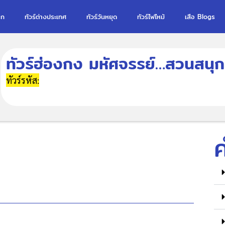
รก
ทัวร์ต่างประเทศ
ทัวร์วันหยุด
ทัวร์ไฟไหม้
เสือ Blogs
ทัวร์ฮ่องกง มหัศจรรย์…สวนสนุกด
ทัวร์รหัส: