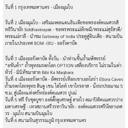
วันที่ 1
กรุงเทพมหานคร - เมืองมุมไบ
วันที่ 2
เมืองมุมไบ - เสริมมงคลแดนอินเดียขอพรองค์คเณศวรสิ
ทธิวินายัก Siddhavinayak - ขอพรพระแม่ลักษมี/พระแม่สุรัสวดี/
พระแม่กาลี - นำชม Gateway of India ประตูสู่อินเดีย - สนามบิน
ภายในประเทศ BOM -IXU - ออรังคาบัด
วันที่ 3
เมืองออรังคาบัด ทั้งวัน - นำท่านขึ้นถ้ำมหัศจรรย์
“อชันต้า” ถ้ำพุทธมรดกโลก OPTION เสลี่ยงบริการ ไม่รวมในค่า
ทัวร์ - มินิทัชมาฮาล Bibi Ka Maqbara
วันที่ 4
เมืองออรังคาบัด - อัศจรรย์เทือกเขาเอลโลร่า Ellora Caves
ถ้ำมรดกโลกพุทธ ฮินดู เชน ไฮไลท์ เขาไกรลาส - นั่งรถประมาณ 5
ช.ม. สู่เมืองแห่งศรัทธ่องค์คเณศวร ปูเณ่
วันที่ 5
ฟรี รับชุดบูชา องค์ดั๊กดูเศรษฐ์ ฮาลไว คณาปิติคเณศวรปาง
มหาเศรษฐี - เทวสถานศรีวรทาวินายัก - องค์คเณศวรศรีบัลลาเลศ
วร - มุมไบ สนามบินมุมไบ
วันที่ 6
สนามบินสุวรรณภูมิ กรุงเทพมหานคร