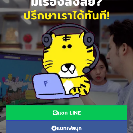
มีเรื่องสงสัย?
ปรึกษาเราได้ทันที!
แชท LINE
แชทเฟสบุค