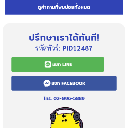
ดูคำถามที่พบบ่อยทั้งหมด
ปรึกษาเราได้ทันที!
รหัสทัวร์:
PID12487
แชท LINE
แชท FACEBOOK
โทร: 02-096-5889