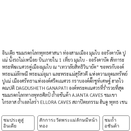
อินเดีย ชมมรดกโลกพุทธศาสนา ท่องสามเมือง มุมไบ ออรังคาบัด ปู
เณ่ นั้งรถไม่เหนื่อย บินภายใน 1 เที่ยว มุมไบ - ออรังคาบัด สักการะ
พระพิฆเนศวรคู่เมืองมุมไบ ณ "เทวาลัยสิทธิวินายัค” ขอพรกับองค์
พระแม่ลักษมี พระแม่อุมา และพระแม่สุรัสวตี แห่งความอุดมทรัพย์
ปูเณ่ เมืองศรัทธาแห่งองค์ศรีคเณศวร กราบองค์ดั๊กชูท์เศษฐ์ ฮาลไว
คณปติ DAGDUSHETH GANAPATI องค์พระคเณศวรที่ร่ำรวยที่สุด
ชมมรดกโลกทางพุทธศิลป์ ถ้ำอชันต้า AJANTA CAVES ชมเขา
ไกรลาส ถ้ำเอลโลร่า ELLORA CAVES สถาปัตยกรรม ฮินดู พุทธ เชน
ชมประตูสู่
สักการะวัดพระแม่ลักษมีหน้า
ชมถ้ำ
อินเดีย
ทอง
อชันต้า