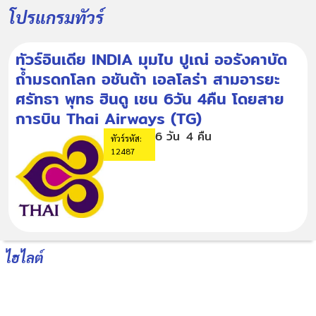
โปรแกรมทัวร์
ทัวร์อินเดีย INDIA มุมไบ ปูเณ่ ออรังคาบัด
ถ้ำมรดกโลก อชันต้า เอลโลร่า สามอารยะ
ศรัทธา พุทธ ฮินดู เชน 6วัน 4คืน โดยสาย
การบิน Thai Airways (TG)
6 วัน
4 คืน
ทัวร์รหัส:
12487
ไฮไลต์