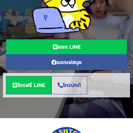
แชท LINE
แชทเฟสบุค
โทรฟรี LINE
โทรปกติ