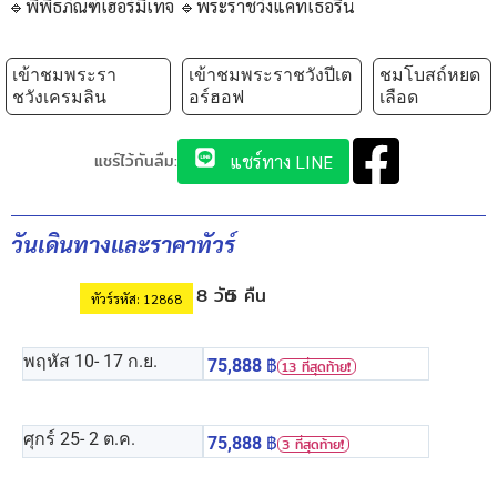
🔹พิพิธภัณฑ์เฮอร์มิเทจ 🔹พระราชวังแคทเธอรีน
เข้าชมพระรา
เข้าชมพระราชวังปีเต
ชมโบสถ์หยด
ชวังเครมลิน
อร์ฮอฟ
เลือด
แชร์ไว้กันลืม:
แชร์ทาง LINE
วันเดินทางและราคาทัวร์
8 วัน
5 คืน
ทัวร์รหัส: 12868
พฤหัส 10
- 17 ก.ย.
75,888
฿
13 ที่สุดท้าย❗️
ศุกร์ 25
- 2 ต.ค.
75,888
฿
3 ที่สุดท้าย❗️