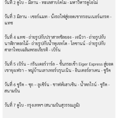
วันที่ 2 ดูไบ – มิลาน - ทะเลสาบโคโม - มหาวิหารดูโอโม่
วันที่ 3 มิลาน - เซอร์แมท - นั่งรถไฟสู่ยอดเขากรอนเนอร์แกรต -
แทซ
วันที่ 4 แทซ - ถ่ายรูปกับปราสาทชิลยอง - เจนีวา - ถ่ายรูปกับ
นาฬิกาดอกไม้– ถ่ายรูปกับน้ำพุเจทโด - โลซานน์ - ถ่ายรูปกับ
ศาลาไทยเฉลิมพระเกียรติ - เบิร์น
วันที่ 5 เบิร์น – กรินเดอร์วาร์ล – ขึ้นกระเช้า Eiger Express สู่ยอด
เขาจุงเฟรา – หมู่บ้านเลาเทอร์บรุนเนิน - อินเตอร์ลาเคน - ซูริค
วันที่ 6 ซูริค – ซุก – ลูเซิร์น - ชาฟฟ์เฮาเซิน - น้ำตกไรน์ - ซูริค -
สนามบิน
วันที่ 7 ดูไบ - กรุงเทพฯ (สนามบินสุวรรณภูมิ)