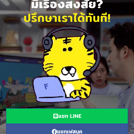
มีเรื่องสงสัย?
ปรึกษาเราได้ทันที!
แชท LINE
แชทเฟสบุค