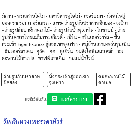
มิลาน - ทะเลสาบโคโม - มหาวิหารดูโอโม่ - เซอร์แมท - นั่งรถไฟสู่
ยอดเขากรอนเนอร์แกรต - แทซ- ถ่ายรูปกับปราสาทชิลยอง - เจนีวา
- ถ่ายรูปกับนาฬิกาดอกไม้– ถ่ายรูปกับน้ำพุเจทโด - โลซานน์ - ถ่าย
รูปกับ ศาลาไทยเฉลิมพระเกียรติ - เบิร์น – กรินเดอร์วาร์ล – ขึ้น
กระเช้า Eiger Express สู่ยอดเขาจุงเฟรา - หมู่บ้านเลาเทอร์บรุนเนิน
- อินเตอร์ลาเคน - ซูริค – ซุก – ลูเซิร์น -ชมสิงโตหินแกะสลัก - ชม
สะพานไม้ชาเปล - ชาฟฟ์เฮาเซิน - ชมแม่น้ำไรน์
ถ่ายรูปกับปราสาท
นั่งกระเช้าสู่ยอดเขา
ชมสะพานไม้
ชิลยอง
จุงเฟรา
ชาเปล
แชร์ไว้กันลืม:
แชร์ทาง LINE
วันเดินทางและราคาทัวร์