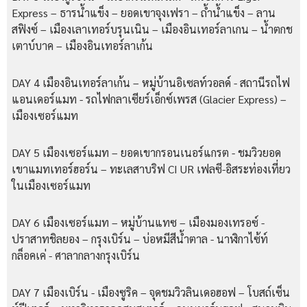
Express –
ธารน้ำแข็ง
–
ยอดเขาจุงเฟรา
–
ถ้ำน้ำแข็ง
–
ลาน
สฟิงซ์
–
เมืองเลาเทอร์บรุนเนิน
–
เมืองอินเทอร์ลาเกน
–
น้ำตกช
เตาบ์บาค
–
เมืองอินเทอร์ลาเก้น
DAY 4 เมืองอินเทอร์ลาเก้น – หมู่บ้านอิเซลท์วอลด์ - สถานีรถไฟ
แอนเดอร์แมท - รถไฟกลาเซียร์เอ็กซ์เพรส (Glacier Express) –
เมืองเซอร์แมท
DAY 5 เมืองเซอร์แมท – ยอดเขากรอนเนอร์แกรต - ชมวิวยอด
เขาแมทเทอร์ฮอร์น – ทะเลสาบริฟ CI UR เฟลซี-อิสระท่องเที่ยว
ในเมืองเซอร์แมท
DAY 6 เมืองเซอร์แมท – หมู่บ้านแทซ – เมืองมองเทรอซ์ -
ปราสาทชิลยอง – กรุงเบิร์น – บ่อหมีสีน้ำตาล - นาฬิกาไซ้ท์
กล็อคเค่ - ศาลากลางกรุงเบิร์น
DAY 7 เมืองเบิร์น - เมืองซูริค – จุดชมวิวลินเดอฮอฟ – โบสถ์เซ็น