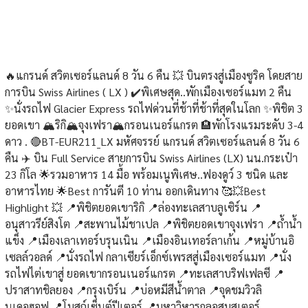
🔥แกรนด์ สวิตเซอร์แลนด์ 8 วัน 6 คืน 💥 บินตรงสู่เมืองซูริค โดยสาย
การบิน Swiss Airlines ( LX ) ✔️พิเศษสุด..พักเมืองเซอร์แมท 2 คืน
✨นั่งรถไฟ Glacier Express รถไฟด่วนที่ช้าที่ช้าที่สุดในโลก ✨พิชิต 3
ยอดเขา 🏔️ริกิ🏔️จุงเฟรา🏔️กรอนเนอร์แกรต 🏨พักโรงแรมระดับ 3-4
ดาว . 🔴BT-EUR211_LX มหัศจรรย์ แกรนด์ สวิตเซอร์แลนด์ 8 วัน 6
คืน ✈️ บิน Full Service สายการบิน Swiss Airlines (LX) นน.กระเป๋า
23 กิโล 🌟รวมอาหาร 14 มื้อ พร้อมเนูพิเศษ..ฟองดูว์ 3 ชนิด และ
อาหารไทย 🌟Best การันตี 10 ท่าน ออกเดินทาง 🥰💥Best
Highlight 💥 📍พิชิตยอดเขาริกิ 📍ล่องทะเลสาบลูเซิร์น 📍
อนุสาวรีย์สิงโต 📍สะพานไม้ชาเปล 📍พิชิตยอดเขาจุงเฟรา 📍ถ้ำน้ำ
แข็ง 📍เมืองเลาเทอร์บรุนเนิน 📍เมืองอินเทอร์ลาเก้น 📍หมู่บ้านอิ
เซลล์วอลด์ 📍นั่งรถไฟ กลาเซียร์เอ็กซ์เพรสสู่เมืองเซอร์แมท 📍นั่ง
รถไฟไต่เขาสู่ ยอดเขากรอนเนอร์แกรต 📍ทะเลสาบริฟเฟลซี 📍
ปราสาทชิลยอง 📍กรุงเบิร์น 📍บ่อหมีสีน้ำตาล 📍จุดชมวิวลิ
นเดอฮอฟ 📍โบสถ์เซ็นต์ปีเตอร์ 📍มหาวิหารกลอสมุสเตอร์