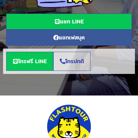
แชท LINE
แชทเฟสบุค
โทรฟรี LINE
โทรปกติ