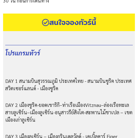
30 วัน ก่อนการเดินทาง
สนใจจองทัวร์นี้
โปรแกรมทัวร์
DAY 1 สนามบินสุวรรณภูมิ ประเทศไทย - สนามบินซูริค ประเทศ
สวิตเซอร์แลนด์ - เมืองซูริค
DAY 2 เมืองซูริค-ยอดเขาริกิ–ท่าเรือเมืองVitznau–ล่องเรือทะเล
สาบลูเซิร์น–เมืองลูเซิร์น-
อนุสาวรีย์สิงโต-
สะพานไม้ชาเปล
–
เขต
เมืองเก่าลูเซิร์น
DAY 3 เมืองลูเซิร์น
–
เมืองกรินเดลวัลด์
-
เคเบิ้ลคาร์
Eiger