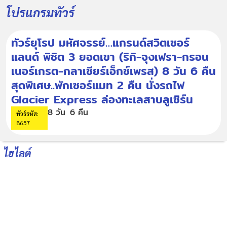
โปรแกรมทัวร์
ทัวร์ยุโรป มหัศจรรย์…แกรนด์สวิตเซอร์
แลนด์ พิชิต 3 ยอดเขา (ริกิ-จุงเฟรา-กรอน
เนอร์เกรต-กลาเซียร์เอ็กซ์เพรส) 8 วัน 6 คืน
สุดพิเศษ..พักเซอร์แมท 2 คืน นั่งรถไฟ
Glacier Express ล่องทะเลสาบลูเซิร์น
8 วัน
6 คืน
ทัวร์รหัส:
8657
ไฮไลต์