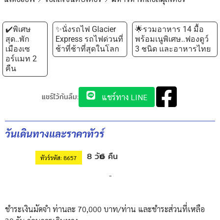
✔️พิเศษ
✨นั่งรถไฟ Glacier
🌟รวมอาหาร 14 มื้อ
สุด..พัก
Express รถไฟด่วนที่
พร้อมเนูพิเศษ..ฟองดูว์
เมืองเซ
ช้าที่ช้าที่สุดในโลก
3 ชนิด และอาหารไทย
อร์แมท 2
คืน
แชร์ไว้กันลืม:
แชร์ทาง LINE
วันเดินทางและราคาทัวร์
8 วัน
6 คืน
ทัวร์รหัส: 8657
-
ชำระเงินมัดจำ ท่านละ 70,000 บาท/ท่าน และชำระส่วนที่เหลือ