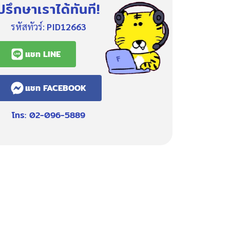
ปรึกษาเราได้ทันที!
รหัสทัวร์:
PID12663
แชท LINE
แชท FACEBOOK
โทร: 02-096-5889