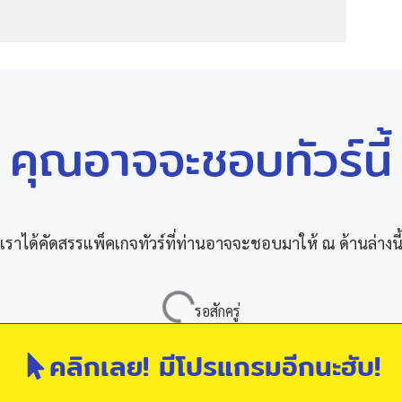
คุณอาจจะชอบทัวร์นี้
เราได้คัดสรรแพ็คเกจทัวร์ที่ท่านอาจจะชอบมาให้ ณ ด้านล่างนี
คลิกเลย! มีโปรแกรมอีกนะฮับ!