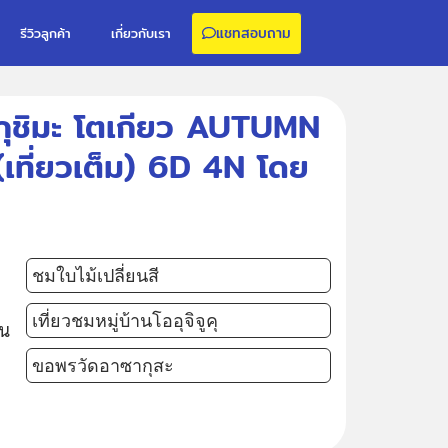
แชทสอบถาม
รีวิวลูกค้า
เกี่ยวกับเรา
ูกุชิมะ โตเกียว AUTUMN
 (เที่ยวเต็ม) 6D 4N โดย
ชมใบไม้เปลี่ยนสี
เที่ยวชมหมู่บ้านโออุจิจูคุ
อน
ขอพรวัดอาซากุสะ