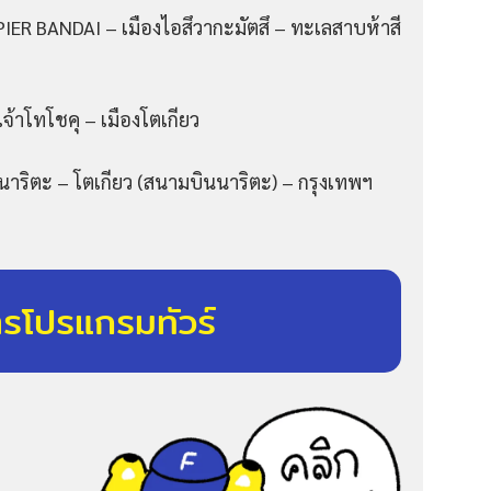
 PIER BANDAI – เมืองไอสึวากะมัตสึ – ทะเลสาบห้าสี
าลเจ้าโทโชคุ – เมืองโตเกียว
์ นาริตะ – โตเกียว (สนามบินนาริตะ) – กรุงเทพฯ
ารโปรแกรมทัวร์