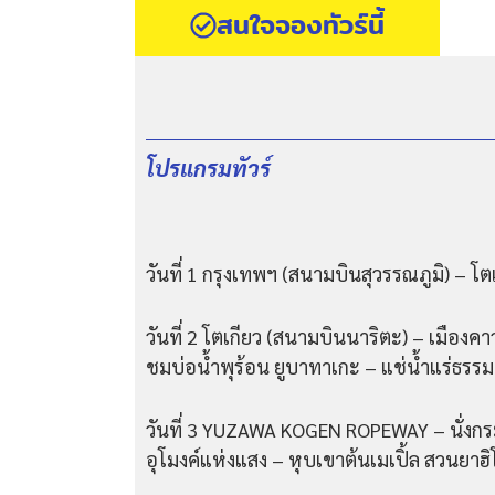
สนใจจองทัวร์นี้
โปรแกรมทัวร์
วันที่ 1 กรุงเทพฯ (สนามบินสุวรรณภูมิ) – โ
วันที่ 2 โตเกียว (สนามบินนาริตะ) – เมือง
ชมบ่อน้ำพุร้อน ยูบาทาเกะ – แช่น้ำแร่ธรรม
วันที่ 3 YUZAWA KOGEN ROPEWAY – นั่งกระเ
อุโมงค์แห่งแสง – หุบเขาต้นเมเปิ้ล สวนยาฮิ