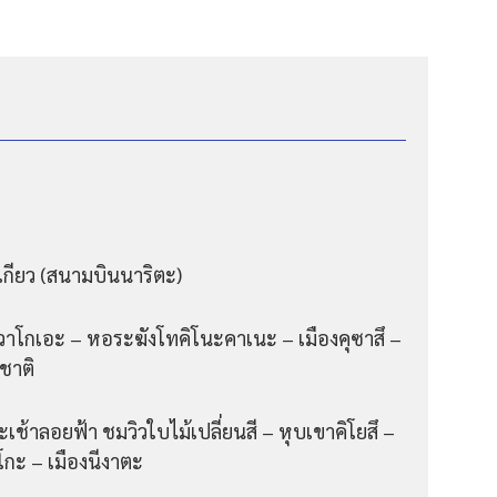
ตเกียว (สนามบินนาริตะ)
คาวาโกเอะ – หอระฆังโทคิโนะคาเนะ – เมืองคุซาสึ –
ชาติ
ช้าลอยฟ้า ชมวิวใบไม้เปลี่ยนสี – หุบเขาคิโยสึ –
โกะ – เมืองนีงาตะ