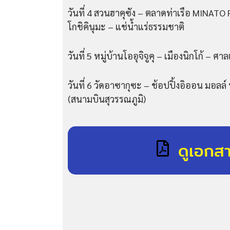
วันที่ 4 สวนฮาคุซัง – ตลาดท่าเรือ MINATO
โกชิคินุมะ – แช่น้ำแร่ธรรมชาติ
วันที่ 5 หมู่บ้านโออุจิจูคุ – เมืองนิกโก้ – ศ
วันที่ 6 วัดอาซากุซะ – ช้อปปิ้งอิออน มอลล
(สนามบินสุวรรณภูมิ)
ดูเอกส