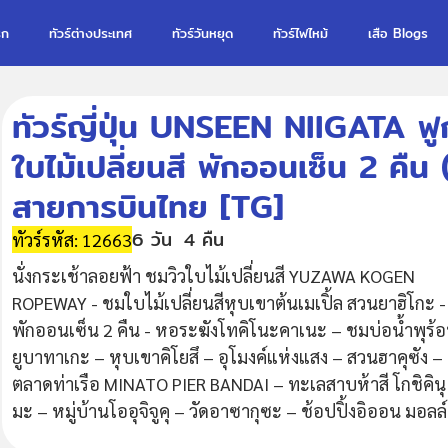
รก
ทัวร์ต่างประเทศ
ทัวร์วันหยุด
ทัวร์ไฟไหม้
เสือ Blogs
ทัวร์ญี่ปุ่น UNSEEN NIIGATA ฟ
ใบไม้เปลี่ยนสี พักออนเซ็น 2 คืน
สายการบินไทย [TG]
6 วัน
4 คืน
ทัวร์รหัส: 12663
นั่งกระเช้าลอยฟ้า ชมวิวใบไม้เปลี่ยนสี YUZAWA KOGEN
ROPEWAY - ชมใบไม้เปลี่ยนสีหุบเขาต้นเมเปิ้ล สวนยาฮิโกะ -
พักออนเซ็น 2 คืน - หอระฆังโทคิโนะคาเนะ – ชมบ่อน้ำพุร้
ยูบาทาเกะ – หุบเขาคิโยสึ – อุโมงค์แห่งแสง – สวนฮาคุซัง –
ตลาดท่าเรือ MINATO PIER BANDAI – ทะเลสาบห้าสี โกชิคินุ
มะ – หมู่บ้านโออุจิจูคุ – วัดอาซากุซะ – ช้อปปิ้งอิออน มอลล์