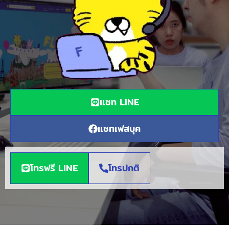
แชท LINE
แชทเฟสบุค
โทรฟรี LINE
โทรปกติ