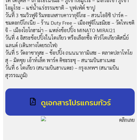
โต ไดบุตสึ – เกาะเอโนชิมะ – ภูเขาโอมูโระ – นั่งกระเช้า ภูเขา
โอมูโระ – แช่น้ำแร่ธรรมชาติ – บุฟเฟ่ต์ ขาปู
วันที่ 3
ชมวิวฟูจิ ริมทะเลสาบคาวากุจิโกะ – สวนโออิชิ ปาร์ค –
ชมดอกบีโกเนีย – ร้าน Duty Free – เมืองฟูจิโนะมิยะ – วัดไทเซคิ
จิ – เมืองโยโกฮาม่า – แหล่งช้อปปิ้ง MINATO MIRAI21
วันที่ 4
อิสระช้อปปิ้งในโตเกียว หรือเลือกซื้อ ทัวร์โตเกียวดิสนี่ย์
แลนด์ (เดินทางโดยรถไฟ)
วันที่ 5
วัดอาซากุสะ – ช้อปปิ้ง ถนนนากามิเสะ – ตลาดปลาโทโย
สุ – มิตซุย เอ้าท์เล็ต พาร์ค คิซะระซุ – สนามบินฮาเนดะ
วันที่ 6
โตเกียว (สนามบินฮาเนดะ) – กรุงเทพฯ (สนามบิน
สุวรรณภูมิ)
ดูเอกสารโปรแกรมทัวร์