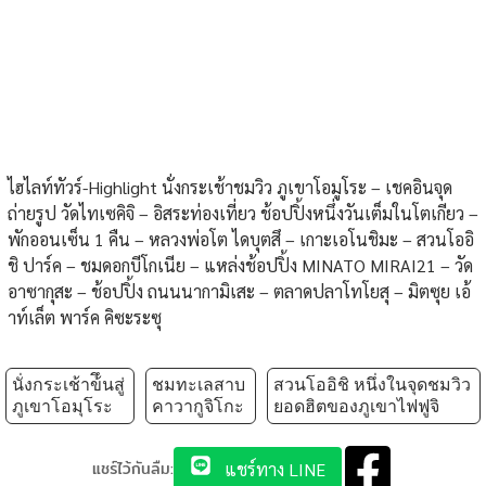
ไฮไลท์ทัวร์-Highlight นั่งกระเช้าชมวิว ภูเขาโอมูโระ – เชคอินจุด
ถ่ายรูป วัดไทเซคิจิ – อิสระท่องเที่ยว ช้อปปิ้งหนึ่งวันเต็มในโตเกียว –
พักออนเซ็น 1 คืน – หลวงพ่อโต ไดบุตสึ – เกาะเอโนชิมะ – สวนโออิ
ชิ ปาร์ค – ชมดอกบีโกเนีย – แหล่งช้อปปิ้ง MINATO MIRAI21 – วัด
อาซากุสะ – ช้อปปิ้ง ถนนนากามิเสะ – ตลาดปลาโทโยสุ – มิตซุย เอ้
าท์เล็ต พาร์ค คิซะระซุ
นั่งกระเช้าข้ึนสู่
ชมทะเลสาบ
สวนโออิชิ หนึ่งในจุดชมวิว
ภูเขาโอมุโระ
คาวากูจิโกะ
ยอดฮิตของภูเขาไฟฟูจิ
แชร์ไว้กันลืม:
แชร์ทาง LINE