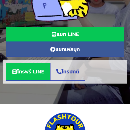
แชท LINE
แชทเฟสบุค
โทรฟรี LINE
โทรปกติ