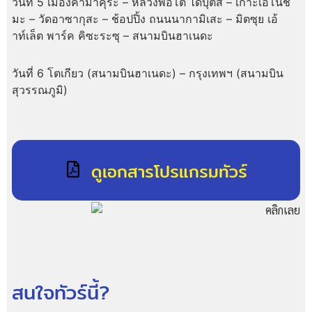
วันที่ 5
เมืองคามาคุระ – หลวงพ่อโต ไดบุตสิ – เกาะเอโนชิ
มะ – วัดอาซากุสะ – ช้อปปิ้ง ถนนนากามิเสะ – มิตซุย เอ้
าท์เล็ต พาร์ค คิซะระซุ – สนามบินฮาเนดะ
วันที่ 6
โตเกียว (สนามบินฮาเนดะ) – กรุงเทพฯ (สนามบิน
สุวรรณภูมิ)
ดูเอกสารโปรแกรมทัวร์
สนใจทัวร์นี้?