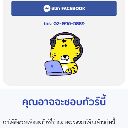
แชท FACEBOOK
โทร: 02-096-5889
คุณอาจจะชอบทัวร์นี้
เราได้คัดสรรแพ็คเกจทัวร์ที่ท่านอาจจะชอบมาให้ ณ ด้านล่างนี้