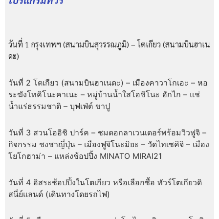
โปรแกรมทัวร์
วันที่ 1
กรุงเทพฯ (สนามบินสุวรรณภูมิ) – โตเกียว (สนามบินฮาเน
ดะ)
วันที่ 2
โตเกียว (สนามบินฮาเนดะ) – เมืองคาวาโกเอะ – หอ
ระฆังโทคิโนะคาเนะ – หมู่บ้านน้ำใสโอชิโนะ ฮักไก – แช่
น้ำแร่ธรรมชาติ – บุฟเฟ่ต์ ขาปู
วันที่ 3
สวนโออิชิ ปาร์ค – ชมดอกลาเวนเดอร์พร้อมวิวฟูจิ –
กิจกรรม ชงชาญี่ปุ่น – เมืองฟูจิโนะมิยะ – วัดไทเซคิจิ – เมือง
โยโกฮาม่า – แหล่งช้อปปิ้ง MINATO MIRAI21
วันที่ 4
อิสระช้อปปิ้งในโตเกียว หรือเลือกซื้อ ทัวร์โตเกียวดิ
สนี่ย์แลนด์ (เดินทางโดยรถไฟ)