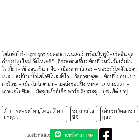
ไฮไลท์ทัวร์-Highlight ชมดอกลาเวนเดอร์ พร้อมวิวฟูจิ - เช็คอิน จุด
ถ่ายรูปมุมใหม่ วัดไทเซคิจิ - อิสระท่องเที่ยว ช้อปปิ้งหนึ่งวันเต็มใน
โตเกียว - พักออนเซ็น 1 คืน - เมืองคาวาโกเอะ – หอระฆังโทคิโนะคา
เนะ – หมู่บ้านน้ำใสโอชิโนะ ฮักไก – วัดอาซากุสะ – ช้อปปิ้ง ถนนนา
กามิเสะ – เมืองโยโกฮาม่า – แหล่งช้อปปิ้ง MINATO MIRAI21 –
เกาะเอโนชิมะ – มิตซุยเอ้าท์เล็ต พาร์ค คิซะระซุ – บุฟเฟ่ต์ ขาปู
สักการะพระใหญ่ไดบุตสึ คา
ชมสวนโอ
เดินชมวัดอาซา
มาคุระ
อิชิ
กุสะ
แชร์ไว้กันลืม:
แชร์ทาง LINE