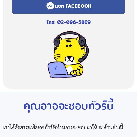
แชท FACEBOOK
โทร: 02-096-5889
คุณอาจจะชอบทัวร์นี้
เราได้คัดสรรแพ็คเกจทัวร์ที่ท่านอาจจะชอบมาให้ ณ ด้านล่างนี้