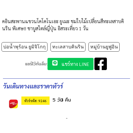
คอินสะพานแขวนโคโคโนเอะ ยูเมะ ชมใบไม้เปลี่ยนสีทะเลสาบคิ
นริน พิเศษ!! ชาบูสไตล์ญี่ปุ่น อิสระเที่ยว 1 วัน
บ่อน้ำพุร้อน ยูมิจิโกกุ
ทะเลสาบคินริน
หมู่บ้านยูฟูอิน
แชร์ไว้กันลืม:
แชร์ทาง LINE
วันเดินทางและราคาทัวร์
5 วัน
3 คืน
ทัวร์รหัส: 9246
-