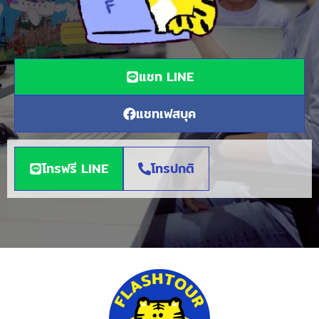
แชท LINE
แชทเฟสบุค
โทรฟรี LINE
โทรปกติ