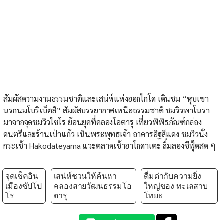
สัมผัสความงามธรรมชาติและเสน่ห์แห่งฮอกไกโด เดินชม “หุบเขา
นรกนมโบริเบ็ตสึ” สัมผัสบรรยากาศเหนือธรรมชาติ ชมวิวพาโนรา
มาจากจุดชมวิวไซโร ย้อนยุคที่คลองโอตารุ เที่ยวพิพิธภัณฑ์กล่อง
ดนตรีและร้านเป่าแก้ว เนินพระพุทธเจ้า อาคารอิฐสีแดง ชมวิวนั่ง
กระเช้า Hakodateyama แวะตลาดเช้าฮาโกดาเตะ ลิ้มลองซีฟู้ดสด ๆ
จุดเช็คอิน
เสน่ห์ชวนให้ค้นหา
ดื่มด่ากับความยิ่ง
เมืองซัปโป
คลองสายวัฒนธรรมโอ
ใหญ่ของ ทะเลสาบ
โร
ตารุ
โทยะ