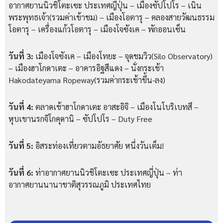
อากาศยานนิวชิโตะเซะ ประเทศญี่ปุ่น – เมืองซัปโปโร – เนิน
พระพุทธเจ้า(รวมค่าเข้าชม) – เมืองโอตารุ – คลองสายวัฒนธรรม
โอตารุ – เครื่องแก้วโอตารุ – เมืองโจซังเค – พักออนเซ็น
วันที่ 3:
เมืองโจซังเค – เมืองโทยะ – จุดชมวิว(Silo Observatory)
– เมืองฮาโกดาเตะ – อาคารอิฐสีแดง – นั่งกระเช้า
Hakodateyama Ropeway(รวมค่ากระเช้าขึ้น-ลง)
วันที่ 4:
ตลาดเช้าฮาโกดาเตะ อาสะอิจิ – เมืองโนโบริเบทสึ –
หุบเขานรกจิโกคุดานิ – ซัปโปโร – Duty Free
วันที่ 5:
อิสระท่องเที่ยวตามอัธยาศัย หนึ่งวันเต็ม!
วันที่ 6:
ท่าอากาศยานนิวชิโตะเซะ ประเทศญี่ปุ่น – ท่า
อากาศยานนานาชาติสุวรรณภูมิ ประเทศไทย