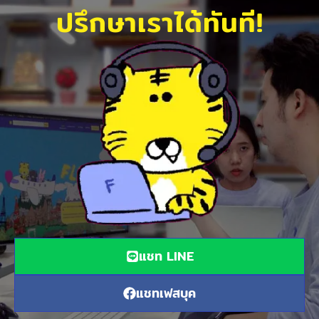
ปรึกษาเราได้ทันที!
แชท LINE
แชทเฟสบุค