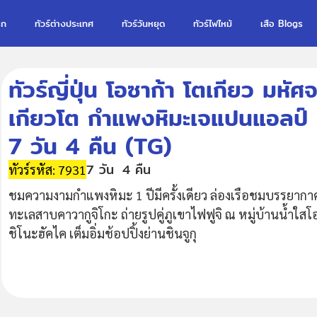
รก
ทัวร์ต่างประเทศ
ทัวร์วันหยุด
ทัวร์ไฟไหม้
เสือ Blogs
ทัวร์ญี่ปุ่น โอซาก้า โตเกียว 
เกียวโต กำแพงหิมะเจแปนแอลป์ คาม
7 วัน 4 คืน (TG)
7 วัน
4 คืน
ทัวร์รหัส: 7931
ชมความงามกำแพงหิมะ 1 ปีมีครั้งเดียว ล่องเรือชมบรรยากา
ทะเลสาบคาวากูจิโกะ ถ่ายรูปคู่ภูเขาไฟฟูจิ ณ หมู่บ้านน้ำใสโ
ชิโนะฮัคไค เต็มอิ่มช้อปปิ้งย่านชินจูกุ