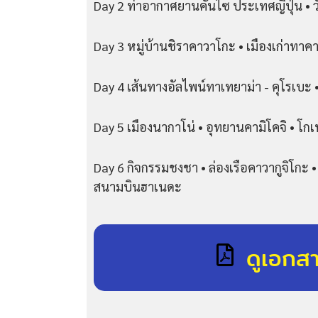
Day 2 ท่าอากาศยานคันไซ ประเทศญี่ปุ่น • วัด
Day 3 หมู่บ้านชิราคาวาโกะ • เมืองเก่าทา
Day 4 เส้นทางอัลไพน์ทาเทยาม่า - คุโรเบะ 
Day 5 เมืองนากาโน่ • อุทยานคามิโคจิ • โกเท
Day 6 กิจกรรมชงชา • ล่องเรือคาวากูจิโกะ • 
สนามบินฮาเนดะ
ดูเอกส