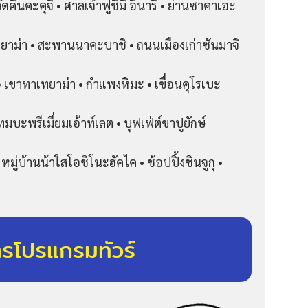
คินคะคุจิ • ศาลเจ้าฟูชิมิ อินาริ • ย่านซาคาเอะ
คายาม่า • สะพานนาคะบาชิ • ถนนเมืองเก่าซันมาจิ
• เขาทาเทยาม่า • กำแพงหิมะ • เขื่อนคุโรเบะ
มบะพรีเมี่ยมเอ้าท์เลต • บุฟเฟ่ต์ขาปูยักษ์
หมู่บ้านน้าใสโอชิโนะฮัคไค • ช้อปปิ้งชินจูกุ •
ารโปรแกรมทัวร์