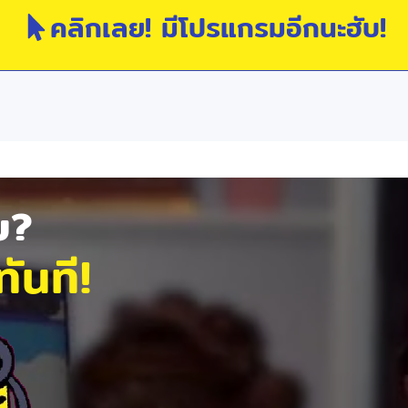
คลิกเลย! มีโปรแกรมอีกนะฮับ!
ัย?
ันที!