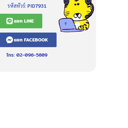
รหัสทัวร์:
PID7931
แชท LINE
แชท FACEBOOK
โทร: 02-096-5889