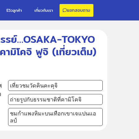
แชทสอบถาม
รีวิวลูกค้า
เกี่ยวกับเรา
มหัศจรรย์…OSAKA-TOKYO
ิโคจิ ฟูจิ (เที่ยวเต็ม)
ศ
เที่ยวชมวัดคินคะคุจิ
อ
ถ่ายรูปกับธรรมชาติที่คามิโคจิ
ชมกำแพงหิมะบนเทือกเขาเจแปนแอ
ลป์