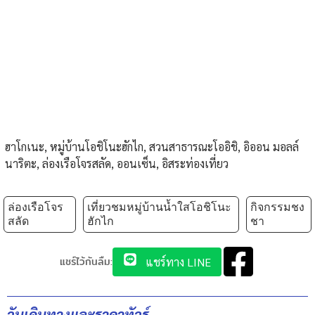
ฮาโกเนะ, หมู่บ้านโอชิโนะฮักไก, สวนสาธารณะโออิชิ, อิออน มอลล์
นาริตะ, ล่องเรือโจรสลัด, ออนเซ็น, อิสระท่องเที่ยว
ล่องเรือโจร
เที่ยวชมหมู่บ้านน้ำใสโอชิโนะ
กิจกรรมชง
สลัด
ฮักไก
ชา
แชร์ไว้กันลืม:
แชร์ทาง LINE
วันเดินทางและราคาทัวร์