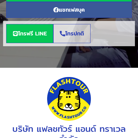
แชทเฟสบุค
โทรฟรี LINE
โทรปกติ
บริษัท แฟลชทัวร์ แอนด์ ทราเวล