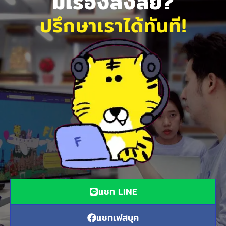
มีเรื่องสงสัย?
ปรึกษาเราได้ทันที!
แชท LINE
แชทเฟสบุค