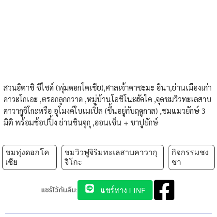
สวนฮิตาชิ ซีไซด์ (พุ่มดอกโคเชีย),ศาลเจ้าคาซะมะ อินา,ย่านเมืองเก่า
คาวะโกเอะ ,ตรอกลูกกวาด ,หมู่บ้านโอชิโนะฮัคไค ,จุดชมวิวทะเลสาบ
คาวากูจิโกะหรือ อุโมงค์ใบเมเปิ้ล (ขึ้นอยู่กับฤดูกาล) ,ชมแมวยักษ์ 3
มิติ พร้อมช้อปปิ้ง ย่านชินจูกุ ,ออนเซ็น + ขาปูยักษ์
ชมทุ่งดอกโค
ชมวิวฟูจิริมทะเลสาบคาวากุ
กิจกรรมชง
เชีย
จิโกะ
ชา
แชร์ไว้กันลืม:
แชร์ทาง LINE