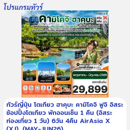
โปรแกรมทัวร์
ทัวร์ญี่ปุ่น โตเกียว ฮาคุบะ คามิโคจิ ฟูจิ อิสระ
ช้อปปิ้งโตเกียว พักออนเซ็น 1 คืน (อิสระ
ท่องเที่ยว 1 วัน) 6วัน 4คืน AirAsia X
(XJ), (MAY-JUN26)