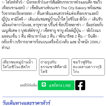
✨ ไฮไลท์ทัวร์✅ นั่งกระเช้าโนอาร์สัมผัสบรรยากาศโรแมนติก ชมวิว
เทือกเขาแอลป์ ✅ เช็คอินคาเฟ่บนเขา The City Bakery พร้อมชม
วิวจากระเบียงกระจก ✅ ตื่นตาดินแดนสวรรค์แห่งเทือกเขาแอลป์
ญี่ปุ่น คามิโคจิ ✅ เดินเล่นชมหมู่บ้านน้ำใส โอชิโนะ ฮักไก ✅ เดินชิว
เมืองเก่าคาวาโกเอะ, คารุซาวะ ปริ๊นซ์ ช้อปปิ้งพลาซ่า ✅ อิ่มอร่อยกับ
เมนูพิเศษ !! บุฟเฟ่ต์ขาปู / เซ็ตชาบู ชาบู สไตล์ญี่ปุ่น ✅ พักโรงแร
มออนเซ็น 1 คืน พักนากาโนะ 2 คืน / พักนาริตะ 2 คืน ✅ บินดึก -
กลับเช้า (บริการอาหารร้อนบนเครื่องไป-กลับ และ น้ำหนัก 20กก./
ท่าน)
เที่ยวชมหมู่บ้านน้ำ
ถ่ายรูปกับ
ชมวิวฟูจิริม
ใสโอชิโนะฮัคไก
ธรรมชาติที่คามิ
ทะเลสาบคาวากุจิ
โคจิ
โกะ
แชร์ไว้กันลืม:
แชร์ทาง LINE
วันเดินทางและราคาทัวร์