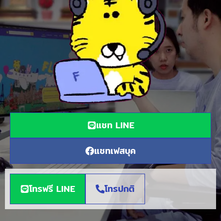
แชท LINE
แชทเฟสบุค
โทรฟรี LINE
โทรปกติ