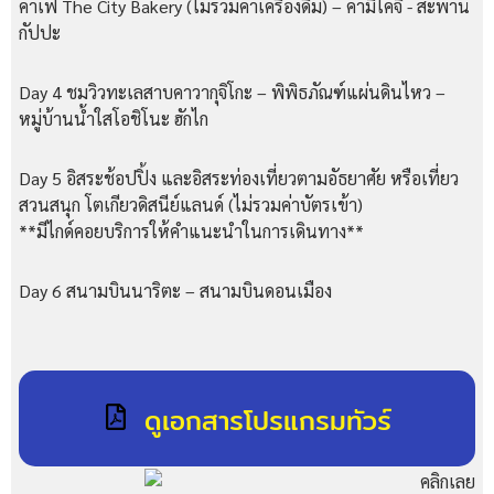
คาเฟ่ The City Bakery (ไม่รวมค่าเครื่องดื่ม) – คามิโคจิ - สะพาน
กัปปะ
Day 4 ชมวิวทะเลสาบคาวากุจิโกะ – พิพิธภัณฑ์แผ่นดินไหว –
หมู่บ้านน้ำใสโอชิโนะ ฮักไก
Day 5 อิสระช้อปปิ้ง และอิสระท่องเที่ยวตามอัธยาศัย หรือเที่ยว
สวนสนุก โตเกียวดิสนีย์แลนด์ (ไม่รวมค่าบัตรเข้า)
**มีไกด์คอยบริการให้คำแนะนำในการเดินทาง**
Day 6 สนามบินนาริตะ – สนามบินดอนเมือง
ดูเอกสารโปรแกรมทัวร์