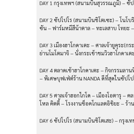
DAY 1 กรุงเทพฯ (สนามบินสุวรรณภูมิ) – ซั
DAY 2 ซัปโปโร (สนามบินชิโตเซะ) – โนโบริ
ซัน – ฟาร์มหมีสีน้าตาล – ทะเลสาบ โทยะ 
DAY 3 เมืองฮาโกดาเตะ – ศาลเจ้ายูคุระ(กร
ย่านโมโตมาจิ – นั่งกระเช้าชมวิวฮาโกดาเตะ
DAY 4 ตลาดเช้าฮาโกดาเตะ – กิจกรรมลานห
– พิเศษบุฟเฟ่ต์ร้าน NANDA ดีที่สุดในซัปโ
DAY 5 ศาลเจ้าฮอกไกโด – เมืองโอตารุ – คล
โหล คิตตี้ – โรงงานช็อคโกแลตอิชิยะ – ร้าน
DAY 6 ซัปโปโร (สนามบินชิโตเสะ) – กรุงเท