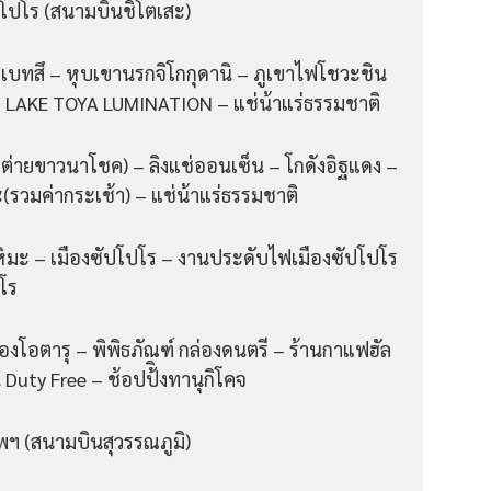
ปโปโร (สนามบินชิโตเสะ)
เบทสึ – หุบเขานรกจิโกกุดานิ – ภูเขาไฟโชวะชิน
– LAKE TOYA LUMINATION – แช่น้าแร่ธรรมชาติ
ะต่ายขาวนาโชค) – ลิงแช่ออนเซ็น – โกดังอิฐแดง –
(รวมค่ากระเช้า) – แช่น้าแร่ธรรมชาติ
ิมะ – เมืองซัปโปโร – งานประดับไฟเมืองซัปโปโร
ปโร
องโอตารุ – พิพิธภัณฑ์ กล่องดนตรี – ร้านกาแฟฮัล
 Duty Free – ช้อปป้ิงทานุกิโคจ
พฯ (สนามบินสุวรรณภูมิ)