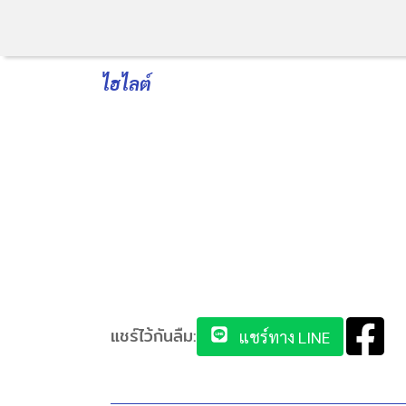
ไฮไลต์
แชร์ไว้กันลืม:
แชร์ทาง LINE