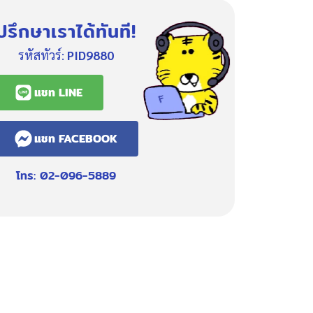
ปรึกษาเราได้ทันที!
รหัสทัวร์:
PID9880
แชท LINE
แชท FACEBOOK
โทร: 02-096-5889