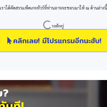
เราได้คัดสรรแพ็คเกจทัวร์ที่ท่านอาจจะชอบมาให้ ณ ด้านล่างนี
คลิกเลย! มีโปรแกรมอีกนะฮับ!
ัย?
ันที!