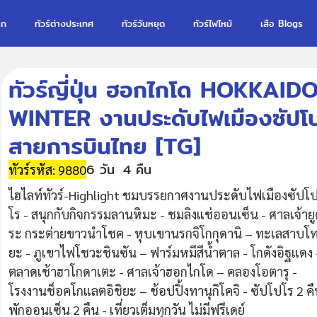
รก
ทัวร์ต่างประเทศ
ทัวร์วันหยุด
ทัวร์ไฟไหม้
เสือ Blogs
ทัวร์ญี่ปุ่น ฮอกไกโด HOKKA
WINTER งานประดับไฟเมืองซัปโ
สายการบินไทย [TG]
6 วัน
4 คืน
ทัวร์รหัส: 9880
ไฮไลท์ทัวร์-Highlight ชมบรรยกาศงานประดับไฟเมืองซัปโ
โร - สนุกกับกิจกรรมลานหิมะ - ชมลิงแช่ออนเซ็น - ศาลเจ้ายู
ระ กระต่ายขาวนำโชค - หุบเขานรกจิโกกุดานิ – ทะเลสาบโ
ยะ - ภูเขาไฟโชวะชินซัน – ฟาร์มหมีสีน้ำตาล - โกดังอิฐแดง 
ตลาดเช้าฮาโกดาเตะ - ศาลเจ้าฮอกไกโด – คลองโอตารุ -
โรงงานช็อคโกแลตอิชิยะ – ช้อปปิ้งทานุกิโคจิ - ซัปโปโร 2 ค
พักออนเซ็น 2 คืน - เที่ยวเต็มทุกวัน ไม่มีฟรีเดย์