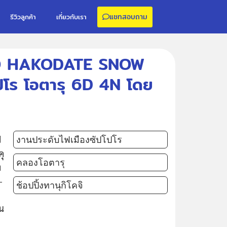
แชทสอบถาม
รีวิวลูกค้า
เกี่ยวกับเรา
IDO HAKODATE SNOW
ปโร โอตารุ 6D 4N โดย
ป
งานประดับไฟเมืองซัปโปโร
คุ
คลองโอตารุ
ท
-
ช้อปปิ้งทานุกิโคจิ
ืน