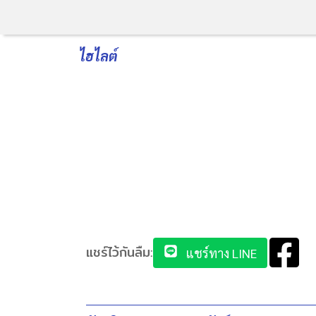
ไฮไลต์
แชร์ไว้กันลืม:
แชร์ทาง LINE