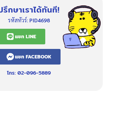
ปรึกษาเราได้ทันที!
รหัสทัวร์:
PID4698
แชท LINE
แชท FACEBOOK
โทร: 02-096-5889