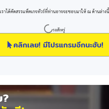
เราได้คัดสรรแพ็คเกจทัวร์ที่ท่านอาจจะชอบมาให้ ณ ด้านล่างนี
คลิกเลย! มีโปรแกรมอีกนะฮับ!
ัย?