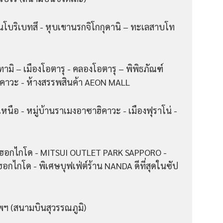
นโบริเบทสึ - หุบเขานรกจิโกกุดานิ – ทะเลสาบโท
ามิ – เมืองโอตารุ - คลองโอตารุ – พิพิธภัณฑ์
ฮิคาวะ - ห้างสรรพสินค้า AEON MALL
หนือ - หมู่บ้านราเมงอาซาฮิคาวะ - เมืองฟุราโน่ -
าฮอกไกโด - MITSUI OUTLET PARK SAPPORO -
อกไกโด - พิเศษบุฟเฟ่ต์ร้าน NANDA ดีที่สุดในซัป
พฯ (สนามบินสุวรรณภูมิ)