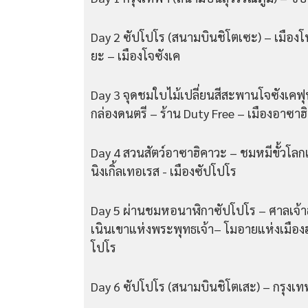
Day 2 ซัปโปโร (สนามบินชิโตเซะ) – เมืองโ
ยะ – เมืองโจซังเค
Day 3 จุดชมใบไม้เปลี่ยนสีสะพานโจซังเคฟุท
กล่องดนตรี – ร้าน Duty Free – เมืองอาซา
Day 4 สวนสัตว์อาซาฮิคาวะ – ชมหมีขั้วโลกเ
นิงเกิ้ลเทอเรส - เมืองซัปโปโร
Day 5 ผ่านชมหอนาฬิกาซัปโปโร – ศาลเจ้
เนินเขาแห่งพระพุทธเจ้า– โมอายแห่งเมืองฮ
โปโร
Day 6 ซัปโปโร (สนามบินชิโตเสะ) – กรุงเท