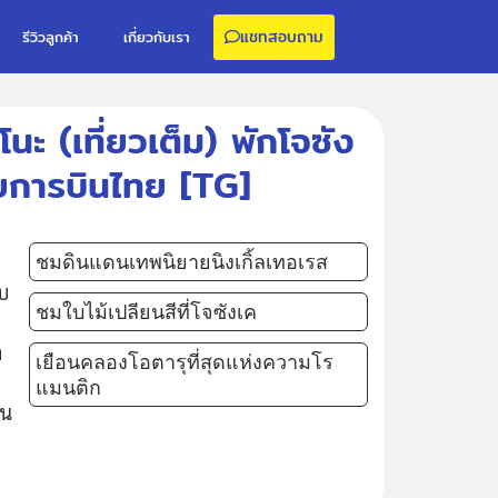
แชทสอบถาม
รีวิวลูกค้า
เกี่ยวกับเรา
โนะ (เที่ยวเต็ม) พักโจซัง
ยการบินไทย [TG]
ชมดินแดนเทพนิยายนิงเกิ้ลเทอเรส
าบ
ชมใบไม้เปลียนสีที่โจซังเค
า
เยือนคลองโอตารุที่สุดแห่งความโร
แมนติก
็น