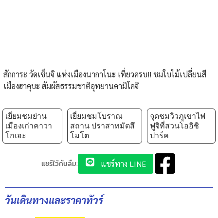
สักการะ วัดเซ็นจิ แห่งเมืองนากาโนะ เที่ยวครบ​​!! ชมใบไม้เปลี่ยนสี
เมืองฮาคุบะ สัมผัสธรรมชาติอุทยานคามิโคจิ
เยี่ยมชมย่าน
เยี่ยมชมโบราณ
จุดชมวิวภูเขาไฟ
เมืองเก่าคาวา
สถาน ปราสาทมัตสึ
ฟูจิที่สวนโออิชิ
โกเอะ
โมโต
ปาร์ค
แชร์ไว้กันลืม:
แชร์ทาง LINE
วันเดินทางและราคาทัวร์