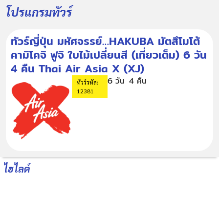
โปรแกรมทัวร์
ทัวร์ญี่ปุ่น มหัศจรรย์…HAKUBA มัตสึโมโต้
คามิโคจิ ฟูจิ ใบไม้เปลี่ยนสี (เที่ยวเต็ม) 6 วัน
4 คืน Thai Air Asia X (XJ)
6 วัน
4 คืน
ทัวร์รหัส:
12381
ไฮไลต์