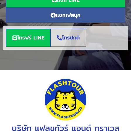
แชทเฟสบุค
โทรฟรี LINE
โทรปกติ
บริษัท แฟลชทัวร์ แอนด์ ทราเวล