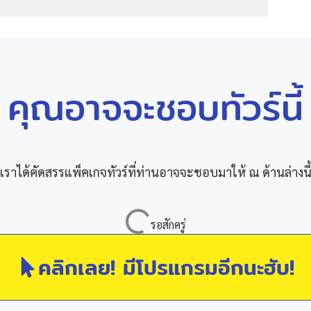
คุณอาจจะชอบทัวร์นี้
เราได้คัดสรรแพ็คเกจทัวร์ที่ท่านอาจจะชอบมาให้ ณ ด้านล่างนี
คลิกเลย! มีโปรแกรมอีกนะฮับ!