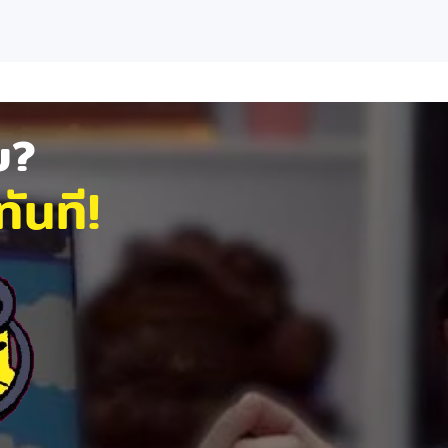
ัย?
ันที!