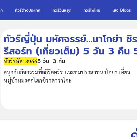
รก
ทัวร์ต่างประเทศ
ทัวร์วันหยุด
ทัวร์ไฟไหม้
เสือ Blogs
ทัวร์ญี่ปุ่น มหัศจรรย์…นาโกย่า ช
รีสอร์ท (เที่ยวเต็ม) 5 วัน 3 คืน 
5 วัน
3 คืน
ทัวร์รหัส: 3966
สนุกกับกิจกรรมที่สกีรีสอร์ท แวะชมปราสาทนาโกย่า เที่ยว
หมู่บ้านมรดกโลกชิราคาวาโกะ