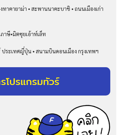
เมืองทาคายาม่า • สะพานนาคะบาชิ • ถนนเมืองเก่า
ภาษี•มิตซุยเอ้าท์เล็ท
 ประเทศญี่ปุ่น • สนามบินดอนเมือง กรุงเทพฯ
ารโปรแกรมทัวร์