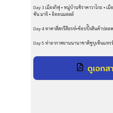
Day 3 เมืองกิฟุ • หมู่บ้านชิราคาวาโกะ • 
ซัน มาจิ • อิออนมอลล์
Day 4 ทาคาสึสกรีสีอรท์•ช้อปป้ิงสินค้าปลอด
Day 5 ท่าอากาศยานนานาชาติชูบุเซ็นแทรร์
ดูเอกส