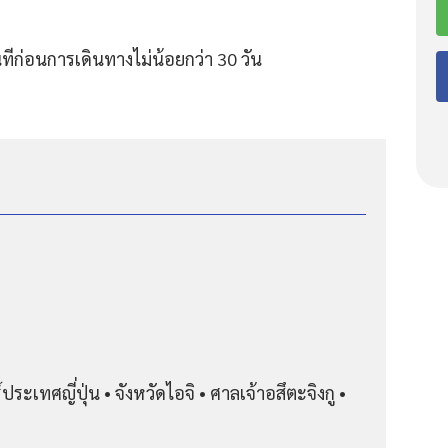
ีก่อนการเดินทางไม่น้อยกว่า 30 วัน
เทศญี่ปุ่น • จังหวัดไอจิ • ศาลเจ้าอสึตะจิงกู •