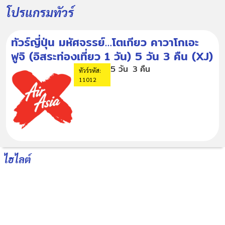
โปรแกรมทัวร์
ทัวร์ญี่ปุ่น มหัศจรรย์…โตเกียว คาวาโกเอะ
ฟูจิ (อิสระท่องเที่ยว 1 วัน) 5 วัน 3 คืน (XJ)
5 วัน
3 คืน
ทัวร์รหัส:
11012
ไฮไลต์