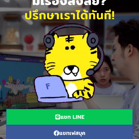
มีเรื่องสงสัย?
ปรึกษาเราได้ทันที!
แชท LINE
แชทเฟสบุค