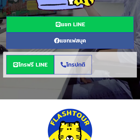
แชท LINE
แชทเฟสบุค
โทรฟรี LINE
โทรปกติ