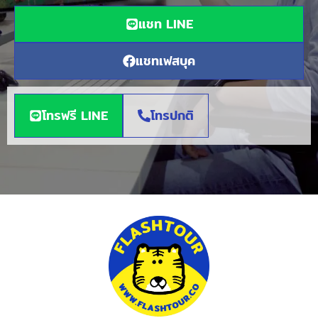
แชท LINE
แชทเฟสบุค
โทรฟรี LINE
โทรปกติ