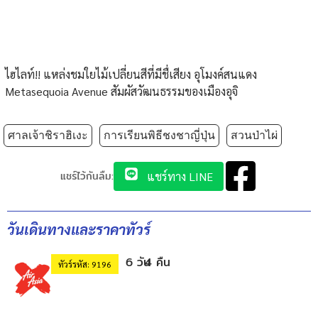
ไฮไลท์!! แหล่งชมใยไม้เปลี่ยนสีที่มีชื่เสียง อุโมงค์สนแดง
Metasequoia Avenue สัมผัสวัฒนธรรมของเมืองอุจิ
ศาลเจ้าชิราฮิเงะ
การเรียนพิธีชงชาญี่ปุ่น
สวนป่าไผ่
แชร์ไว้กันลืม:
แชร์ทาง LINE
วันเดินทางและราคาทัวร์
6 วัน
4 คืน
ทัวร์รหัส: 9196