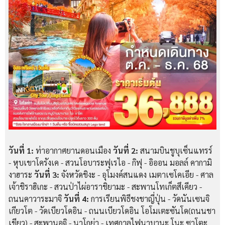
วันที่ 1:
ท่าอากาศยานดอนเมือง
วันที่ 2:
สนามบินชูบุเซ็นแทรร์
- หุบเขาโครังเค - สวนโอบาระฟุเรไอ - กิฟุ - อิออน มอลล์ คากามิ
งาฮาระ
วันที่ 3:
จังหวัดชิงะ - อุโมงค์สนแดง เมตาเซโคเอีย - ศาล
เจ้าชิราฮิเกะ - สวนป่าไผ่อาราชิยามะ - สะพานโทเก็ตสึเคียว -
ถนนคาวาระมาจิ
วันที่ 4:
การเรียนพิธีชงชาญี่ปุ่น - วัดนันเซนจิ
เกียวโต - วัดเบียวโดอิน - ถนนเบียวโดอิน โอโมเตะซันโด(ถนนชา
เขียว) - สะพานอุจิ - นาโกย่า - เทศกาลไฟนาบานะ โนะ ซาโตะ