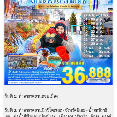
วันที่ 1:
ท่าอากาศยานดอนเมือง
วันที่ 2:
ท่าอากาศยานนิวชิโตะเสะ - จังหวัดบิเอะ - น้ำตกชิราฮิ
เกะ - บ่อน้ำสีฟ้าแห่งเมืองบิเอะ - เมืองอาซาฮิคาว่า - อิออน มอลล์