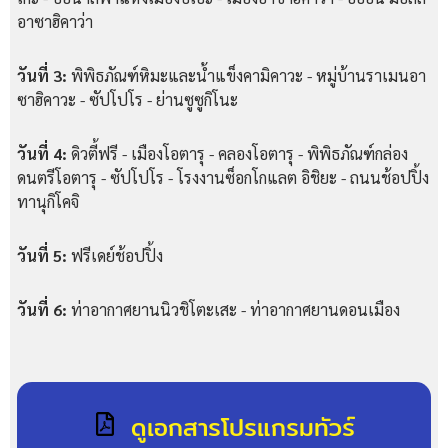
อาซาฮิคาว่า
วันที่ 3:
พิพิธภัณฑ์หิมะและน้ำแข็งคามิคาวะ - หมู่บ้านราเมนอา
ซาฮิคาวะ - ซัปโปโร - ย่านซูซูกิโนะ
วันที่ 4:
ดิวตี้ฟรี - เมืองโอตารุ - คลองโอตารุ - พิพิธภัณฑ์กล่อง
ดนตรีโอตารุ - ซัปโปโร - โรงงานซ็อกโกแลต อิชิยะ - ถนนช้อปปิ้ง
ทานุกิโคจิ
วันที่ 5:
ฟรีเดย์ช้อปปิ้ง
วันที่ 6:
ท่าอากาศยานนิวชิโตะเสะ - ท่าอากาศยานดอนเมือง
ดูเอกสารโปรแกรมทัวร์