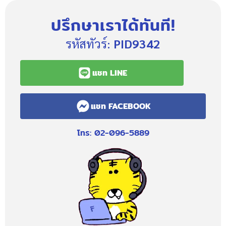
ปรึกษาเราได้ทันที!
รหัสทัวร์:
PID9342
แชท LINE
แชท FACEBOOK
โทร: 02-096-5889