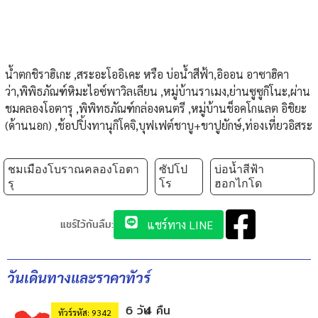
น้ำตกชิราฮิเกะ ,สระอะโออิเคะ หรือ บ่อน้ำสีฟ้า,อิออน อาซาฮิคา
ว่า,พิพิธภัณฑ์หิมะไอซ์พาวิลเลียน ,หมู่บ้านราเมง,ย่านซูซูกิโนะ,ผ่าน
ชมคลองโอตารุ ,พิพิทธภัณฑ์กล่องดนตรี ,หมู่บ้านช็อคโกแลต อิชิยะ
(ด้านนอก) ,ช้อปปิ้งทานุกิโคจิ,บุฟเฟต์ชาบู+ขาปูยักษ์,ท่องเที่ยวอิสระ
ชมเมืองโบราณคลองโอตา
ซัปโป
บ่อน้ำสีฟ้า
รุ
โร
ฮอกไกโด
แชร์ไว้กันลืม:
แชร์ทาง LINE
วันเดินทางและราคาทัวร์
6 วัน
4 คืน
ทัวร์รหัส: 9342