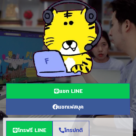
แชท LINE
แชทเฟสบุค
โทรฟรี LINE
โทรปกติ