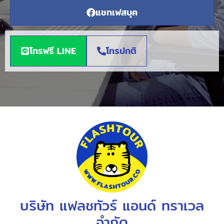
แชทเฟสบุค
โทรฟรี LINE
โทรปกติ
บริษัท แฟลชทัวร์ แอนด์ ทราเวล
จำกัด