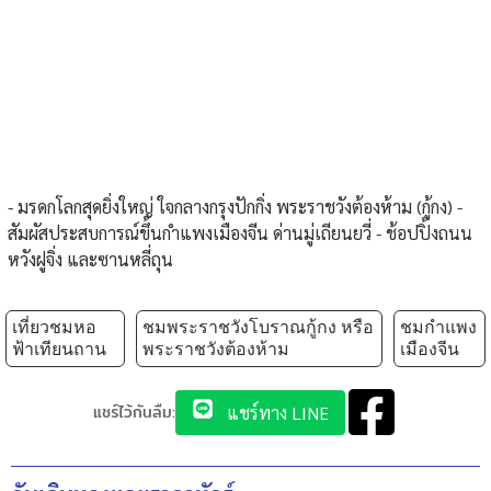
- มรดกโลกสุดยิ่งใหญ่ ใจกลางกรุงปักกิ่ง พระราชวังต้องห้าม (กู้กง) -
สัมผัสประสบการณ์ขึ้นกำแพงเมืองจีน ด่านมู่เถียนยวี่ - ช้อปปิ้งถนน
หวังฝูจิ่ง และซานหลี่ถุน
เที่ยวชมหอ
ชมพระราชวังโบราณกู้กง หรือ
ชมกำแพง
ฟ้าเทียนถาน
พระราชวังต้องห้าม
เมืองจีน
แชร์ไว้กันลืม:
แชร์ทาง LINE