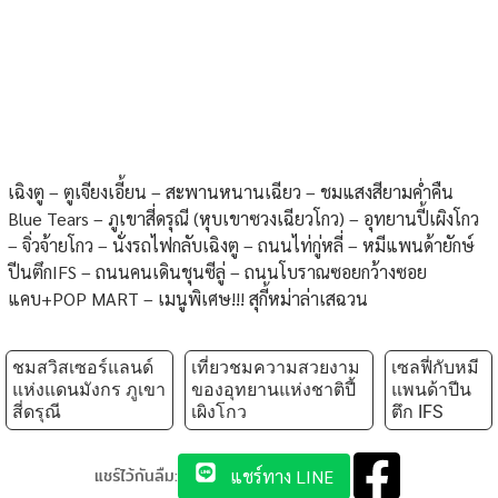
เฉิงตู – ตูเจียงเอี้ยน – สะพานหนานเฉียว – ชมแสงสียามค่ำคืน
Blue Tears – ภูเขาสี่ดรุณี (หุบเขาซวงเฉียวโกว) – อุทยานปี้เผิงโกว
– จิ่วจ้ายโกว – นั่งรถไฟกลับเฉิงตู – ถนนไท่กู่หลี่ – หมีแพนด้ายักษ์
ปีนตึกIFS – ถนนคนเดินชุนซีลู่ – ถนนโบราณซอยกว้างซอย
แคบ+POP MART – เมนูพิเศษ!!! สุกี้หม่าล่าเสฉวน
ชมสวิสเซอร์แลนด์
เที่ยวชมความสวยงาม
เซลฟี่กับหมี
แห่งแดนมังกร ภูเขา
ของอุทยานแห่งชาติปี้
แพนด้าปีน
สี่ดรุณี
เผิงโกว
ตึก IFS
แชร์ไว้กันลืม:
แชร์ทาง LINE