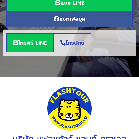
แชท LINE
แชทเฟสบุค
โทรฟรี LINE
โทรปกติ
บริษัท แฟลชทัวร์ แอนด์ ทราเวล