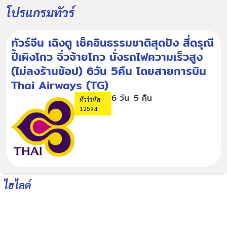
โปรแกรมทัวร์
ทัวร์จีน เฉิงตู เช็คอินธรรมชาติสุดปัง สี่ดรุณี
ปี้เผิงโกว จิ่วจ้ายโกว นั่งรถไฟความเร็วสูง
(ไม่ลงร้านช้อป) 6วัน 5คืน โดยสายการบิน
Thai Airways (TG)
6 วัน
5 คืน
ทัวร์รหัส:
12594
ไฮไลต์