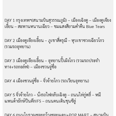
DAY 1 กรุงเทพฯ(สนามบินสุวรรณภูมิ) – เมืองเฉิงตู – เมืองตูเจียง
เอี้ยน – สะพานหนานเฉียว – ชมแสงสียามค่ำคืน Blue Tears
DAY 2 เมืองตูเจียงเอี้ยน – ภูเขาสี่ดรุณี – หุบเขาซวงเฉียวโกว
(รวมรถอุทยาน)
DAY 3 เมืองตูเจียงเอี้ยน – อุทยานปี้เผิงโกว (รวมรถประจำ
ทาง+รถกอล์ฟ) – เมืองชวนจู่ซื่อ
DAY 4 เมืองชวนจู่ซื่อ – จิ่วจ้ายโกว (รถเวียนอุทยาน)
DAY 5 จิ่วจ้ายโกว – นั่งรถไฟกลับเฉิงตู – ถนนไท่กู่หลี่ – หมี
แพนด้ายักษ์ปีนตึกIFS – ถนนคนเดินชุนซีลู่
DAY 6 ถนนโบราณซอยกว้างซอยแคบ+POP MART – สนามบิน