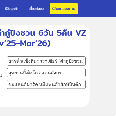
แชทสอบถาม
รีวิวลูกค้า
เกี่ยวกับเรา
ว ต๋ากู่ปิงชวน 6วัน 5คืน VZ
Nov’25-Mar’26)
ธารน้ำแข็งหิมะกราเซียร์ “ต๋ากู่ปิงชวน”
อุทยานปี้เผิงโกว แดนมังกร
น
ชมแลนด์มาร์ค หมีแพนด้ายักษ์ปีนตึก