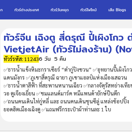
รก
ทัวร์ต่างประเทศ
ทัวร์วันหยุด
ทัวร์ไฟไหม้
เสือ Blogs
ทัวร์จีน เฉิงตู สี่ดรุณี ปี้เผิงโก
VietjetAir (ทัวร์ไม่ลงร้าน) (
6 วัน
5 คืน
ทัวร์รหัส: 11243
✅ธารน้ำแข็งหิมะกราเซียร์ “ต๋ากู่ปิงชวน” ✅อุทยานปี้เผิงโกว
แดนมังกร ✅ภูเขาสี่ดรุณี ฉายา ภูเขาแอลป์แห่งเมืองเสฉวน
✅ธารน้ำตาสีฟ้า ที่สะพานหนานเฉียว ✅กลางจัตุรัสหย่างเทีย
วอ ตูเจียงเยี่ยน ✅ชมแลนด์มาร์ค หมีแพนด้ายักษ์ปีนตึก
✅ถนนคนเดินไท่กู่หลี่ และ ถนนคนเดินชุนซีลู่ แหล่งช้อปปิ้ง
ยอดฮิตเมืองเฉิงตู ✅แถมฟรีกระเป๋าผ้าท่านละ 1 ใบ