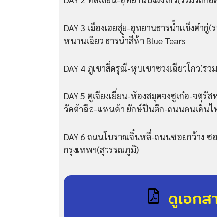
DAY 3 เมืองเฮยสุ่ย-อุทยานธารน้ําแข็งต๋ากู่
หนานเฉียว ธารน้ําสีฟ้า Blue Tears
DAY 4 ภูเขาสี่ดรุณี-หุบเขาซวงเฉียวโกว(รวม
DAY 5 ตูเจียงเยี่ยน-ห้องสมุดจงซูเก๋อ-จตุรั
วัดต้าฉือ-แพนด้า ยักษ์ปีนตึก-ถนนคนเดินไท่ก
DAY 6 ถนนโบราณจิ๋นหลี่-ถนนซอยกว้าง ซ
กรุงเทพฯ(สุวรรณภูมิ)
ดูเอกส