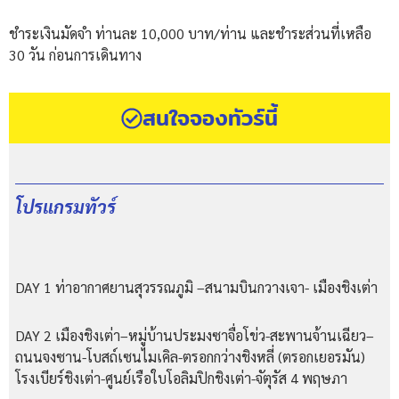
ชำระเงินมัดจำ ท่านละ 10,000 บาท/ท่าน และชำระส่วนที่เหลือ
30 วัน ก่อนการเดินทาง
สนใจจองทัวร์นี้
โปรแกรมทัวร์
DAY 1 ท่าอากาศยานสุวรรณภูมิ –สนามบินกวางเจา- เมืองชิงเต่า
DAY 2 เมืองชิงเต่า–หมู่บ้านประมงซาจื่อโข่ว-สะพานจ้านเฉียว–
ถนนจงซาน-โบสถ์เซนไมเคิล-ตรอกกว่างชิงหลี่ (ตรอกเยอรมัน)
โรงเบียร์ชิงเต่า-ศูนย์เรือใบโอลิมปิกชิงเต่า-จัตุรัส 4 พฤษภา