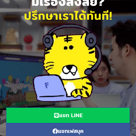
มีเรื่องสงสัย?
ปรึกษาเราได้ทันที!
แชท LINE
แชทเฟสบุค