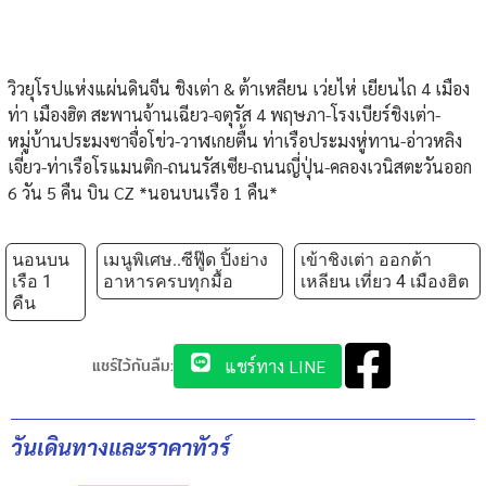
วิวยุโรปแห่งแผ่นดินจีน ชิงเต่า & ต้าเหลียน เว่ยไห่ เยียนไถ 4 เมือง
ท่า เมืองฮิต สะพานจ้านเฉียว-จตุรัส 4 พฤษภา-โรงเบียร์ชิงเต่า-
หมู่บ้านประมงซาจื่อโข่ว-วาฬเกยตื้น ท่าเรือประมงหู่ทาน-อ่าวหลิง
เจี่ยว-ท่าเรือโรแมนติก-ถนนรัสเซีย-ถนนญี่ปุ่น-คลองเวนิสตะวันออก
6 วัน 5 คืน บิน CZ *นอนบนเรือ 1 คืน*
นอนบน
เมนูพิเศษ..ซีฟู๊ด ปิ้งย่าง
เข้าชิงเต่า ออกต้า
เรือ 1
อาหารครบทุกมื้อ
เหลียน เที่ยว 4 เมืองฮิต
คืน
แชร์ไว้กันลืม:
แชร์ทาง LINE
วันเดินทางและราคาทัวร์