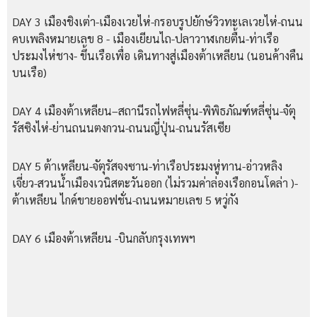
DAY 3 เมืองชิงเต่า-เมืองเวยไห่-กรอบรูปยักษ์วิวทะเลเวยไห่-ถนน
คบเพลิงหมายเลข 8 - เมืองเยียนไถ-ปลาวาฬเกยตื้น-ท่าเรือ
ประมงไห่ชาง- ขึ้นเรือเพื่อ เดินทางสู่เมืองต้าเหลียน (นอนค้างคืน
บนเรือ)
DAY 4 เมืองต้าเหลียน–สถานีรถไฟหลี่ซุ่น-พิพิธภัณฑ์หลี่ซุ่น-จัตุ
รัสซิงไห่-ย่านถนนตงกวน-ถนนญี่ปุ่น-ถนนรัสเซีย
DAY 5 ต้าเหลียน-จัตุรัสจงซาน-ท่าเรือประมงหู่ทาน-อ่าวหลิง
เจี่ยว-สวนน้ำเมืองเวนิสตะวันออก (ไม่รวมค่าล่องเรือกอนโดล่า )-
ต้าเหลียน ไกด์ขายออฟชั่น-ถนนหมายเลข 5 หวู่กัง
DAY 6 เมืองต้าเหลียน -บินกลับกรุงเทพฯ