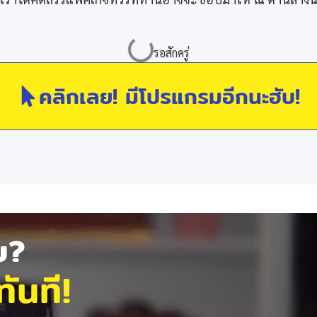
คลิกเลย! มีโปรแกรมอีกนะฮับ!
ัย?
ันที!