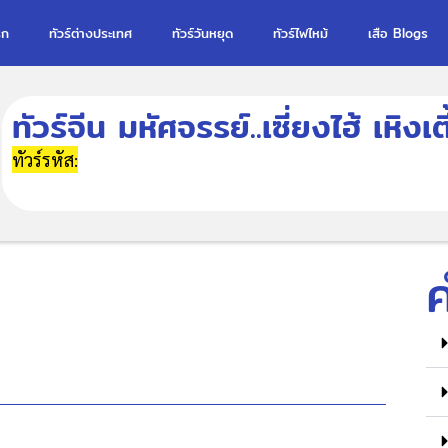
รก
ทัวร์ต่างประเทศ
ทัวร์วันหยุด
ทัวร์ไฟไหม้
เสือ Blogs
ทัวร์จีน มหัศจรรย์..เซี่ยงไฮ้ เหิง
ทัวร์รหัส: