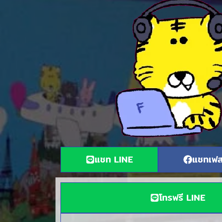
แชท LINE
แชทเฟส
โทรฟรี LINE