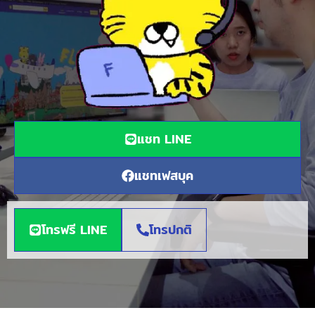
แชท LINE
แชทเฟสบุค
โทรฟรี LINE
โทรปกติ