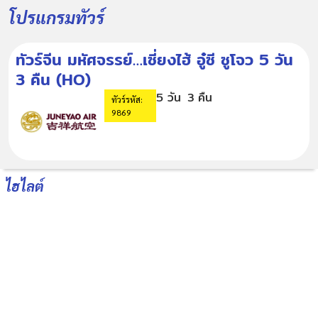
โปรแกรมทัวร์
ทัวร์จีน มหัศจรรย์…เซี่ยงไฮ้ อู๋ซี ซูโจว 5 วัน
3 คืน (HO)
5 วัน
3 คืน
ทัวร์รหัส:
9869
ไฮไลต์