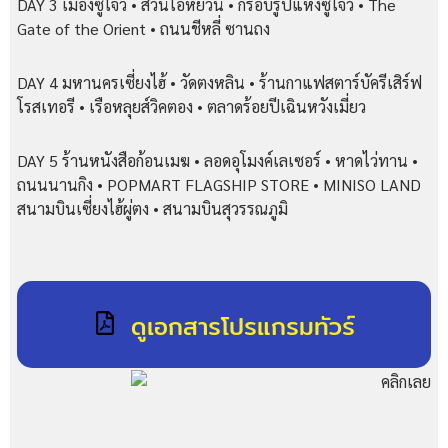
DAY 3 เมืองซูโจว • สวนโอหยวน • กรอบรูปแห่งซูโจว • The
Gate of the Orient • ถนนชีหลี่ ซานถง
DAY 4 มหานครเซี่ยงไฮ้ • วัดตงหลิน • ร้านกาแฟสตาร์บัครีเสิร์ฟ
โรสเทอรี • เรือหลุยส์วิคตอง • ตลาดร้อยปีเฉินหวังเมี่ยว
DAY 5 ร้านหนังสือก้อนเมฆ • ลอดอุโมงค์เลเซอร์ • หาดไว่ทาน •
ถนนนานกิง • POPMART FLAGSHIP STORE • MINISO LAND
สนามบินเซี่ยงไฮ้ผู่ตง • สนามบินสุวรรณภูมิ
ดูเอกสารโปรแกรมทัวร์