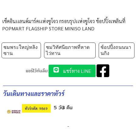
เช็คอินเเลนด์มาร์คเเห่งซูโจว กรอบรุปเเห่งซูโจว ช้อปปิ้งเพลินที่
POPMART FLAGSHIP STORE MINISO LAND
ชมพระใหญ่หลิง
ชมวิทัศนียภาพที่หาด
ช้อปปิ้งถนนนา
ซาน
ไว่ทาน
นกิง
แชร์ไว้กันลืม:
แชร์ทาง LINE
วันเดินทางและราคาทัวร์
5 วัน
3 คืน
ทัวร์รหัส: 9869
-