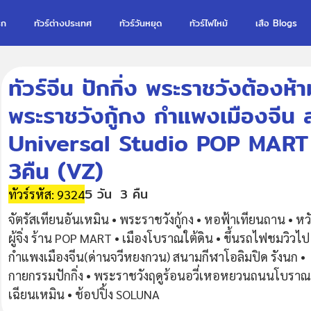
รก
ทัวร์ต่างประเทศ
ทัวร์วันหยุด
ทัวร์ไฟไหม้
เสือ Blogs
ทัวร์จีน ปักกิ่ง พระราชวังต้องห้า
พระราชวังกู้กง กำแพงเมืองจีน 
Universal Studio POP MART (
3คืน (VZ)
5 วัน
3 คืน
ทัวร์รหัส: 9324
จัตรัสเทียนอันเหมิน • พระราชวังกู้กง • หอฟ้าเทียนถาน • หว
ผู้จิ่ง ร้าน POP MART • เมืองโบราณใต้ดิน • ขึ้นรถไฟชมวิวไป
กำแพงเมืองจีน(ด่านจวีหยงกวน) สนามกีฬาโอลิมปิด รังนก •
กายกรรมปักกิ่ง • พระราชวังฤดูร้อนอวี่เหอหยวนถนนโบราณ
เฉียนเหมิน • ช้อปปิ้ง SOLUNA