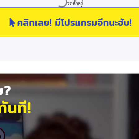
คลิกเลย! มีโปรแกรมอีกนะฮับ!
ัย?
ันที!