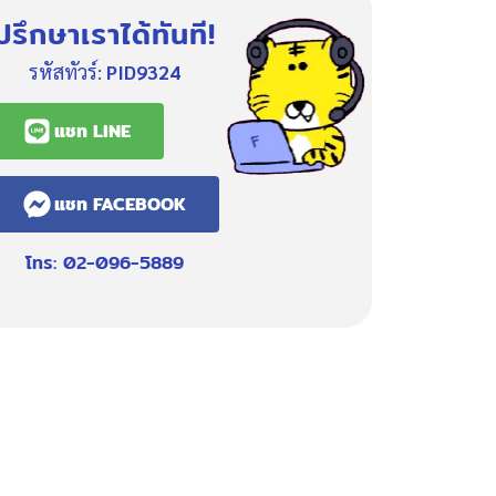
ปรึกษาเราได้ทันที!
รหัสทัวร์:
PID9324
แชท LINE
แชท FACEBOOK
โทร: 02-096-5889