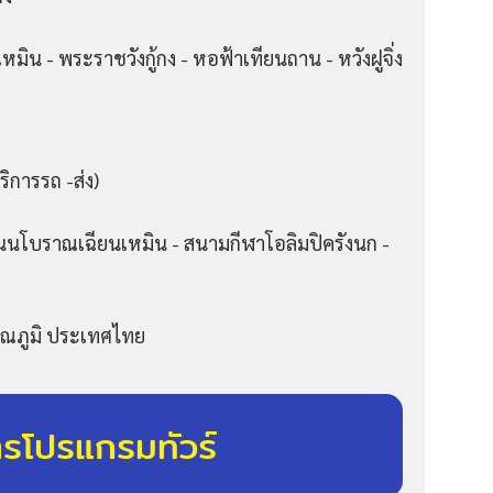
เหมิน - พระราชวังกู้กง - หอฟ้าเทียนถาน - หวังฝูจิ่ง
ริการรถ -ส่ง)
ถนนโบราณเฉียนเหมิน - สนามกีฬาโอลิมปิครังนก -
รรณภูมิ ประเทศไทย
ารโปรแกรมทัวร์