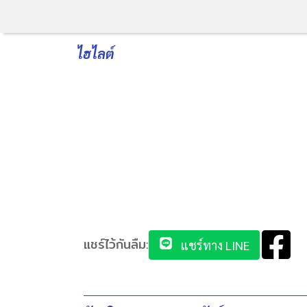
ไฮไลต์
แชร์ไว้กันลืม:
แชร์ทาง LINE