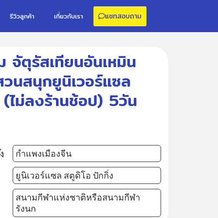
แชทสอบถาม
รีวิวลูกค้า
เกี่ยวกับเรา
ม จัตุรัสเทียนอันเหมิน
สวนสนุกยูนิเวอร์แซล
ไม่ลงร้านช้อป) 5วัน
ัง
กำแพงเมืองจีน
ยูนิเวอร์แซล สตูดิโอ ปักกิ่ง
สนามกีฬาแห่งชาติหรือสนามกีฬา
รังนก