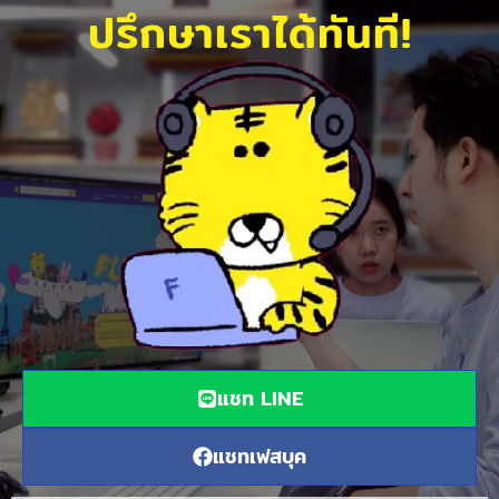
ปรึกษาเราได้ทันที!
แชท LINE
แชทเฟสบุค