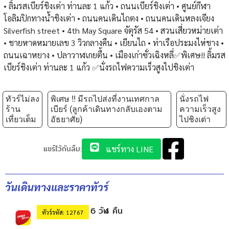
• ลิ้มรสเบียร์ชิงเต่า ท่านละ 1 แก้ว • ถนนเบียร์ชิงเต่า • ศูนย์กีฬา
โอลิมปิกทางน้ำชิงเต่า • ถนนคนเดินไถตง • ถนนคนเดินหลงเจียง
Silverfish street • 4th May Square จัตุรัส 54 • สวนเสี่ยวหม่ายเต่า
• ชายหาดหมายเลข 3 วิวกลางคืน • เยียนไถ • ท่าเรือประมงไห่ชาง •
ถนนเฉาหยาง • ปลาวาฬเกยตื้น • เมืองเก่าซั่วเฉิงหลี่✅พิเศษ!! ลิ้มรส
เบียร์ชิงเต่า ท่านละ 1 แก้ว ✅นั่งรถไฟความเร็วสูงไปชิงเต่า
ทัวร์ไม่ลง
พิเศษ !! มีรถไปส่งที่งานเทศกาล
นั่งรถไฟ
ร้าน
เบียร์ (ลูกค้าเดินทางกลับเองตาม
ความเร็วสูง
เที่ยวเต็ม
อัธยาศัย)
ไปชิงเต่า
แชร์ไว้กันลืม:
แชร์ทาง LINE
วันเดินทางและราคาทัวร์
6 วัน
4 คืน
ทัวร์รหัส: 12767