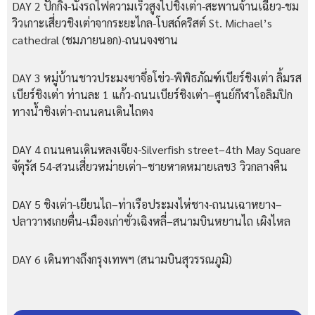
DAY 2 ปักกิ่ง-นั่งรถไฟความเร็วสูงไปชิงเต่า-สะพานจ้านเฉียว-ชม
วิวเกาะเสี่ยวชิงเต่าจากระยะไกล-โบสถ์คริสต์ St. Michael’s
cathedral (ชมภายนอก)-ถนนจงซาน
DAY 3 หมู่บ้านชาวประมงซาจึ่อโข่ว-พิพิธภัณฑ์เบียร์ชิงเต่า ลิ้มรส
เบียร์ชิงเต่า ท่านละ 1 แก้ว-ถนนเบียร์ชิงเต่า–ศูนย์กีฬาโอลิมปิก
ทางนํ้าชิงเต่า-ถนนคนเดินไถตง
DAY 4 ถนนคนเดินหลงเจียง-Silverfish street–4th May Square
จัตุรัส 54-สวนเสี่ยวหม่ายเต่า–ชายหาดหมายเลข3 วิวกลางคืน
DAY 5 ชิงเต่า-เยียนไถ–ท่าเรือประมงไห่ชาง-ถนนเฉาหยาง–
ปลาวาฬเกยตื่น-เมืองเก่าซั่วเฉิงหลี่–สนามบินหยานไถ เผิงไหล
DAY 6 เดินทางถึงกรุงเทพฯ (สนามบินสุวรรณภูมิ)