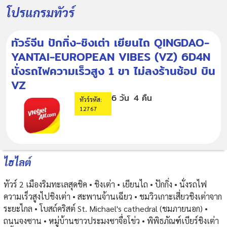
โปรแกรมทัวร์
ทัวร์จีน ปักกิ่ง-ชิงเต่า เยียนไถ QINGDAO-
YANTAI-EUROPEAN VIBES (VZ) 6D4N
นั่งรถไฟความเร็วสูง 1 ขา ไม่ลงร้านช้อป บิน
VZ
6 วัน
4 คืน
ทัวร์รหัส:
12767
ไฮไลต์
ทัวร์ 2 เมืองริมทะเลสุดชิค • ชิงเต่า • เยียนไถ • ปักกิ่ง • นั่งรถไฟ
ความเร็วสูงไปชิงเต่า • สะพานจ้านเฉียว • ชมวิวเกาะเสี่ยวชิงเต่าจาก
ระยะไกล • โบสถ์คริสต์ St. Michael's cathedral (ชมภายนอก) •
ถนนจงซาน • หมู่บ้านชาวประมงซาจื่อโข่ว • พิพิธภัณฑ์เบียร์ชิงเต่า