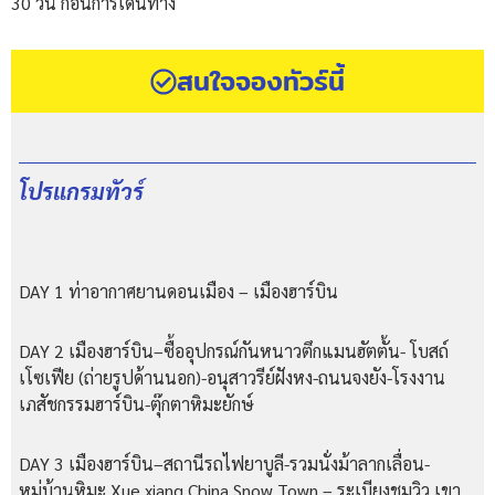
30 วัน ก่อนการเดินทาง
สนใจจองทัวร์นี้
โปรแกรมทัวร์
DAY 1 ท่าอากาศยานดอนเมือง – เมืองฮาร์บิน
DAY 2 เมืองฮาร์บิน–ซื้ออุปกรณ์กันหนาวตึกแมนฮัตตั้น- โบสถ์
เโซเฟีย (ถ่ายรูปด้านนอก)-อนุสาวรีย์ฝังหง-ถนนจงยัง-โรงงาน
เภสัชกรรมฮาร์บิน-ตุ๊กตาหิมะยักษ์
DAY 3 เมืองฮาร์บิน–สถานีรถไฟยาบูลี-รวมนั่งม้าลากเลื่อน-
หมู่บ้านหิมะ Xue xiang China Snow Town – ระเบียงชมวิว เขา