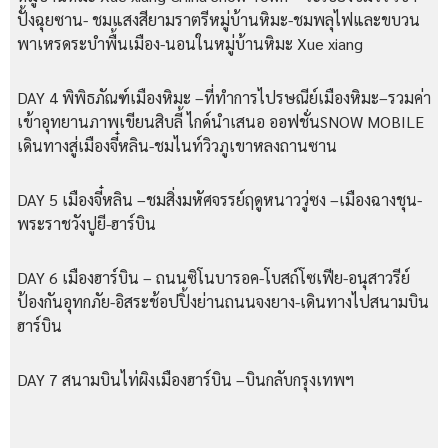
ปั้งฉุยซาน- ชมแสงสียามราตรีหมู่บ้านหิมะ-ชมพลุไฟและขบวน
พาเหรดระบำพื้นเมือง-นอนในหมู่บ้านหิมะ Xue xiang
DAY 4 พิพิธภัณฑ์เมืองหิมะ –ที่ทำการไปรษณีย์เมืองหิมะ–รวมค่า
เข้าอุทยานภาพเขียนสิบลี้ ไกด์นำเสนอ ออฟชั่นSNOW MOBILE
เดินทางสู่เมืองจี๋หลิน-ชมไนท์วิวภูเขาหลงถานซาน
DAY 5 เมืองจี๋หลิน –ชมสิ่งมหัศจรรย์ฤดูหนาววู่ซง –เมืองฉางชุน-
พระราชวังปูยี-ฮาร์บิน
DAY 6 เมืองฮาร์บิน – ถนนซิโนบารอค-โบสถ์โซเฟีย-อนุสาวรีย์
ป้องกันอุทกภัย-อิสระช้อปปิ้งย่านถนนจงยาง-เดินทางไปสนามบิน
ฮาร์บิน
DAY 7 สนามบินไท่ผิงเมืองฮาร์บิน –บินกลับกรุงเทพฯ