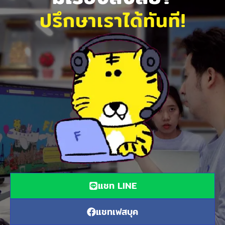
ปรึกษาเราได้ทันที!
แชท LINE
แชทเฟสบุค