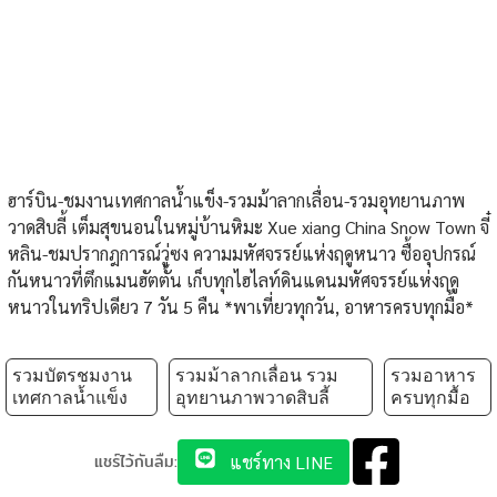
ฮาร์บิน-ชมงานเทศกาลน้ำแข็ง-รวมม้าลากเลื่อน-รวมอุทยานภาพ
วาดสิบลี้ เต็มสุขนอนในหมู่บ้านหิมะ Xue xiang China Snow Town จี๋
หลิน-ชมปรากฎการณ์วู่ซง ความมหัศจรรย์แห่งฤดูหนาว ซื้ออุปกรณ์
กันหนาวที่ตึกแมนฮัตตั้น เก็บทุกไฮไลท์ดินแดนมหัศจรรย์แห่งฤดู
หนาวในทริปเดียว 7 วัน 5 คืน *พาเที่ยวทุกวัน, อาหารครบทุกมื้อ*
รวมบัตรชมงาน
รวมม้าลากเลื่อน รวม
รวมอาหาร
เทศกาลน้ำแข็ง
อุทยานภาพวาดสิบลี้
ครบทุกมื้อ
แชร์ไว้กันลืม:
แชร์ทาง LINE