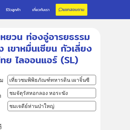
แชทสอบถาม
รีวิวลูกค้า
เกี่ยวกับเรา
งหยวน ท่องอู่อารยธรรม
ง เขาหมื่นเซียน กัวเลี่ยง
ไทย ไลออนแอร์ (SL)
ฐม
เที่ยวชมพิพิธภัณฑ์ทหารดิน เผาจิ๋นซี
ชมจัตุรัสหอกลอง หอระฆัง
า
ชมเจดีย์ห่านป่าใหญ่
ี