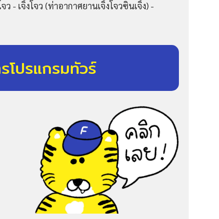
จว - เจิ้งโจว (ท่าอากาศยานเจิ้งโจวซินเจิ้ง) -
ารโปรแกรมทัวร์