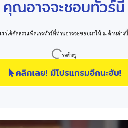
คุณอาจจะชอบทัวร์นี้
เราได้คัดสรรแพ็คเกจทัวร์ที่ท่านอาจจะชอบมาให้ ณ ด้านล่างนี
คลิกเลย! มีโปรแกรมอีกนะฮับ!