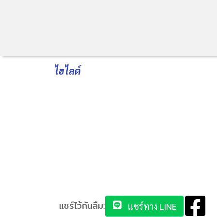
ไฮไลต์
แชร์ไว้กันลืม:
แชร์ทาง LINE