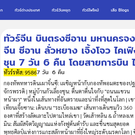
รก
ทัวร์ต่างประเทศ
ทัวร์วันหยุด
ทัวร์ไฟไหม้
เสือ Blogs
ทัวร์จีน บินตรงซีอาน มหานครจ
จีน ซีอาน ลั่วหยาง เจิ้งโจว ไคเฟิ
ชุน 7 วัน 6 คืน โดยสายการบิน 
7 วัน
6 คืน
ทัวร์รหัส: 9586
กองทัพทหารดินเผาจิ๋นซี: เผชิญหน้ากับกองทัพอมตะของป
จักรพรรดิ | หมู่บ้านกัวเลี่ยงชุน: ตื่นตาตื่นใจกับ "ถนนแขวน
หน้าผา" หนึ่งในเส้นทางที่อันตรายและน่าทึ่งที่สุดในโลก | เข
เทียนเจี้ยซาน: เดินบน "ระเบียงเมฆ" เส้นทางเดินชมวิว 360
องศาที่สร้างลัดเลาะไปตามไหล่เขา | วัดเส้าหลิน & ถ้ำหลงเห
มิน: สัมผัสจิตวิญญาณแห่งกังฟูต้นตำรับ และชื่นชมสุดยอด
พุทธศิลป์แห่งการแกะสลักหน้าผาที่ยิ่งใหญ่ระดับมรดกโลก | ซ