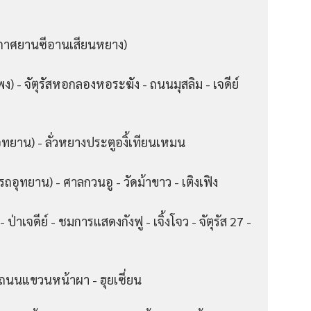
อากาศยานซีอานเสียนหยาง)
) - จัตุรัสหอกลองหอระฆัง - ถนนมุสลิม - เจดีย์
ุทยาน) - ลั่วหยางประตูองิ้เทียนเหมน
ถอุทยาน) - ศาลกวนอู - วัดม้าขาว - เติงเฟิง
ป่าเจดีย์ - ชมการแสดงกังฟู - เจิ้งโจว - จัตุรัส 27 -
 - ถนนแขวนหน้าผา - ฮุยเซี่ยน