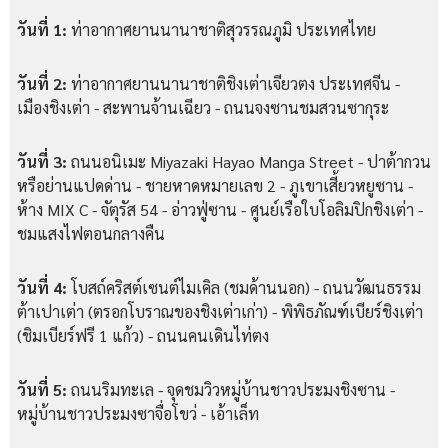
วันที่ 1:
ท่าอากาศยานนานาชาติสุวรรณภูมิ ประเทศไทย
วันที่ 2:
ท่าอากาศยานนานาชาติชิงเต่าเจียวตง ประเทศจีน -
เมืองชิงเต่า - สะพานจ้านเฉียว - ถนนจงซานชมสวนซากุระ
วันที่ 3:
ถนนอนิเมะ Miyazaki Hayao Manga Street - ปาต้ากวน
หรือย่านแปดด่าน - ชายหาดหมายเลข 2 - ภูเขาเสี้ยวหยูซาน -
ห้าง MIX C - จัตุรัส 54 - อ่าวฟู่ซาน - ศูนย์เรือใบโอลิมปิกชิงเต่า -
ชมแสงไฟตอนกลางคืน
วันที่ 4:
โบสถ์คริสต์เซนต์ไมเคิล (ชมด้านนอก) - ถนนวัฒนธรรม
ต้าเปาเต่า (ตรอกโบราณของชิงเต่าเก่า) - พิพิธภัณฑ์เบียร์ชิงเต่า
(ชิมเบียร์ฟรี 1 แก้ว) - ถนนคนเดินไท่ตง
วันที่ 5:
ถนนริมทะเล - จุดชมวิวหมู่บ้านชาวประมงชิงซาน -
หมู่บ้านชาวประมงซาจื่อโขว่ - เอ้าเล็ท