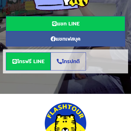
แชท LINE
แชทเฟสบุค
โทรฟรี LINE
โทรปกติ