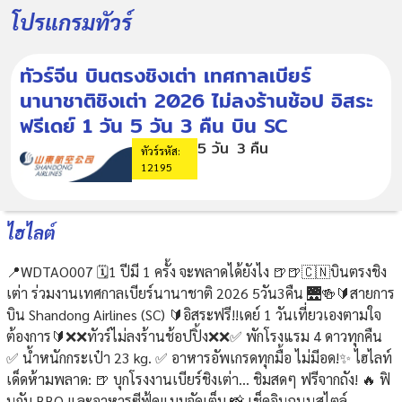
โปรแกรมทัวร์
ทัวร์จีน บินตรงชิงเต่า เทศกาลเบียร์
นานาชาติชิงเต่า 2026 ไม่ลงร้านช้อป อิสระ
ฟรีเดย์ 1 วัน 5 วัน 3 คืน บิน SC
5 วัน
3 คืน
ทัวร์รหัส:
12195
ไฮไลต์
📍WDTAO007 🗓️1 ปีมี 1 ครั้ง จะพลาดได้ยังไง 🍺🍺🇨🇳บินตรงชิง
เต่า ร่วมงานเทศกาลเบียร์นานาชาติ 2026 5วัน3คืน 🌉🍻🔰สายการ
บิน Shandong Airlines (SC) 🔰อิสระฟรี!!เดย์ 1 วันเที่ยวเองตามใจ
ต้องการ🔰❌❌ทัวร์ไม่ลงร้านช้อปปิ้ง❌❌✅ พักโรงแรม 4 ดาวทุกคืน
✅ น้ำหนักกระเป๋า 23 kg. ✅ อาหารอัพเกรดทุกมื้อ ไม่มีอด!✨ ไฮไลท์
เด็ดห้ามพลาด: 🍺 บุกโรงงานเบียร์ชิงเต่า... ชิมสดๆ ฟรีจากถัง! 🔥 ฟิ
นกับ BBQ และอาหารซีฟู้ดแบบจัดเต็ม 📸 เช็คอินถนนสไตล์