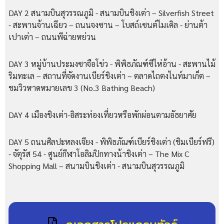
DAY 2 สนามบินสุวรรณภูมิ - สนามบินชิงเต่า – Silverfish Street
- สะพานจ้านเฉียว – ถนนจงซาน – โบสถ์เซนต์ไมเคิล - ย่านต้า
เปาเต่า – ถนนพีฉ่ายหย่วน
DAY 3 หมู่บ้านประมงซาจือโข่ว - พิพิธภัณฑ์ซีไห่อ้าน - สะพานไม้
ริมทะเล – สถานที่จัดงานเบียร์ชิงเต่า – ตลาดไถตงไนท์มาเก็ต –
ชมวิวหาดหมายเลข 3 (No.3 Bathing Beach)
DAY 4 เมืองชิงเต่า-อิสระท่องเที่ยวหรือพักผ่อนตามอัธยาศัย
DAY 5 ถนนศิลปะหลงเจียง - พิพิธภัณฑ์เบียร์ชิงเต่า (ชิมเบียร์ฟรี)
- จัตุรัส 54 - ศูนย์กีฬาโอลิมปิกทางน้าชิงเต่า – The Mix C
Shopping Mall – สนามบินชิงเต่า - สนามบินสุวรรณภูมิ