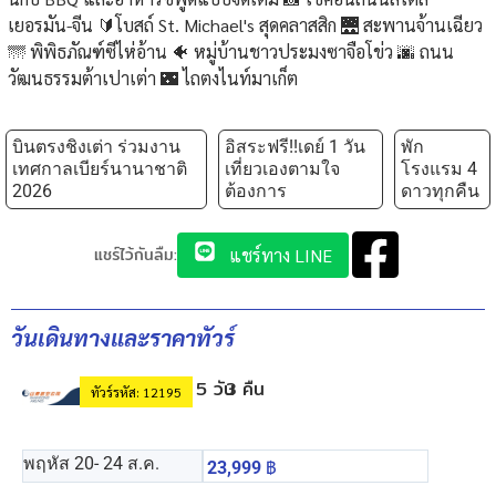
เยอรมัน-จีน 🔰โบสถ์ St. Michael's สุดคลาสสิก 🌉 สะพานจ้านเฉียว
🌁 พิพิธภัณฑ์ซีไห่อ้าน 🐠 หมู่บ้านชาวประมงซาจือโข่ว 🌆 ถนน
วัฒนธรรมต้าเปาเต่า 🌃 ไถตงไนท์มาเก็ต
บินตรงชิงเต่า ร่วมงาน
อิสระฟรี!!เดย์ 1 วัน
พัก
เทศกาลเบียร์นานาชาติ
เที่ยวเองตามใจ
โรงแรม 4
2026
ต้องการ
ดาวทุกคืน
แชร์ไว้กันลืม:
แชร์ทาง LINE
วันเดินทางและราคาทัวร์
5 วัน
3 คืน
ทัวร์รหัส: 12195
พฤหัส 20
- 24 ส.ค.
23,999
฿