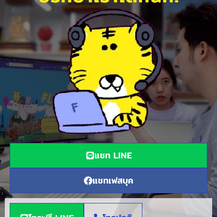
แชท LINE
แชทเฟสบุค