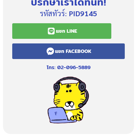
ปรึกษาเราได้ทันที!
รหัสทัวร์:
PID9145
แชท LINE
แชท FACEBOOK
โทร: 02-096-5889