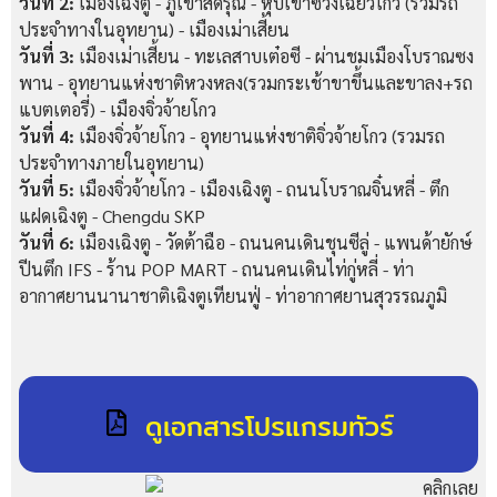
วันที่ 2:
เมืองเฉิงตู - ภูเขาสี่ดรุณี - หุบเขาซวงเฉียวโกว (รวมรถ
ประจำทางในอุทยาน) - เมืองเม่าเสี้ยน
วันที่ 3:
เมืองเม่าเสี้ยน - ทะเลสาบเต๋อซี - ผ่านชมเมืองโบราณซง
พาน - อุทยานแห่งชาติหวงหลง(รวมกระเช้าขาขึ้นและขาลง+รถ
แบตเตอรี่) - เมืองจิ่วจ้ายโกว
วันที่ 4:
เมืองจิ่วจ้ายโกว - อุทยานแห่งชาติจิ่วจ้ายโกว (รวมรถ
ประจำทางภายในอุทยาน)
วันที่ 5:
เมืองจิ่วจ้ายโกว - เมืองเฉิงตู - ถนนโบราณจิ๋นหลี่ - ตึก
แฝดเฉิงตู - Chengdu SKP
วันที่ 6:
เมืองเฉิงตู - วัดต้าฉือ - ถนนคนเดินชุนซีลู่ - แพนด้ายักษ์
ปีนตึก IFS - ร้าน POP MART - ถนนคนเดินไท่กู่หลี่ - ท่า
อากาศยานนานาชาติเฉิงตูเทียนฟู่ - ท่าอากาศยานสุวรรณภูมิ
ดูเอกสารโปรแกรมทัวร์