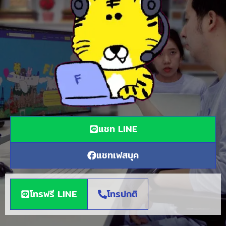
แชท LINE
แชทเฟสบุค
โทรฟรี LINE
โทรปกติ