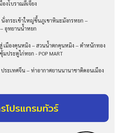
เมืองโบราณลี่เจียง
– นั่งกระเช้าใหญ่ขึ้นภูเขาหิมะมังกรหยก –
) – อุทยานน้ำหยก
ง สู่ เมืองคุนหมิง – สวนน้ำตกคุนหมิง – ตำหนักทอง
ะ ซุ้มประตูไก่หยก - POP MART
ย ประเทศจีน – ท่าอากาศยานนานาชาติดอนเมือง
ารโปรแกรมทัวร์