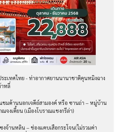
ระเทศไทย - ท่าอากาศยานนานาชาติคุนหมิงฉาง
าหลี่
ผ่านชมด้านนอกเจดีย์สามองค์ หรือ ซานถ่า – หมู่บ้าน
โบราณจงเตี้ยน (เมืองโบราณแชงกรีล่า)
มะซงจ้านหลิน – ช่องแคบเสือกระโจน(ไม่รวมค่า