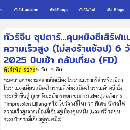
รก
ทัวร์ต่างประเทศ
ทัวร์วันหยุด
ทัวร์ไฟไหม้
เสือ Blogs
ทัวร์จีน ซุปตาร์…คุนหมิงชีเสิร์ฟแบ
ความเร็วสูง (ไม่ลงร้านช้อป) 6
2025 บินเช้า กลับเที่ยง (FD)
6 วัน
5 คืน
ทัวร์รหัส: 9276
ชมความสวยงามคลาสสิคเมือง โบราณแชงกรีล่าหรือเมือง
โบราณจงเตี้ยน,เมืองโบราณลี่เจี่ยง,เมืองโบราณต้าหลี่ นั่ง
กระเช้าขึ้นสู่ ภูเขาหิมะมังกรหยก ชมการแสดงสุดอลังการ
“Impression Lijiang หรือ โชว์จางอี้โหมว” พิเศษ นั่งรถไฟ
ความเร็วสูงจากเมืองลี่เจียงสู่เมืองคุนหมิง (แถมฟรี รถขน
กระเป๋าจากลี่เจียงสู่คุนหมิง)