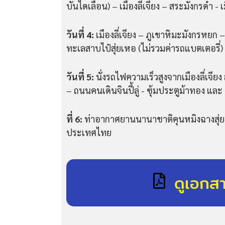
บันไดเลื่อน) – เมืองลี่เจียง – สระมังกรดำ - 
วันที่ 4:
เมืองลี่เจียง – ภูเขาหิมะมังกรหยก 
ทะเลสาบไป๋สุ่ยเหอ (ไม่รวมค่ารถแบตเตอรี่
วันที่ 5:
นั่งรถไฟความเร็วสูงจากเมืองลี่เจีย
– ถนนคนเดินจินปี้ลู่ - ซุ้มประตูม้าทอง แล
ที่ 6:
ท่าอากาศยานนานาชาติคุนหมิงฉางสุ่
ประเทศไทย
ดูเอกส