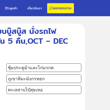
แชทสอบถาม
รีวิวลูกค้า
เกี่ยวกับเรา
บบู๊สบู๊ส นั่งรถไฟ
 วัน 5 คืน,OCT – DEC
ซุ้มประตูม้าเเละไก่มรกต
ภูเขาหิมะมังกรหยก
ทะเลสาบไป๋สุยเหอ