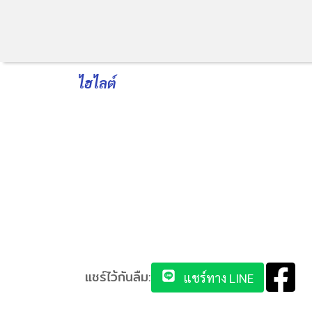
ไฮไลต์
แชร์ไว้กันลืม:
แชร์ทาง LINE