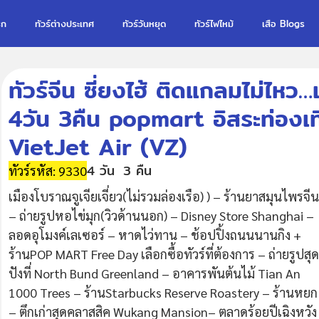
รก
ทัวร์ต่างประเทศ
ทัวร์วันหยุด
ทัวร์ไฟไหม้
เสือ Blogs
ทัวร์จีน ซี่ยงไฮ้ ติดแกลมไม่ไหว…
4วัน 3คืน popmart อิสระท่องเท
VietJet Air (VZ)
4 วัน
3 คืน
ทัวร์รหัส: 9330
เมืองโบราณจูเจียเจี่ยว(ไม่รวมล่องเรือ) ) – ร้านยาสมุนไพรจีน
– ถ่ายรูปหอไข่มุก(วิวด้านนอก) – Disney Store Shanghai –
ลอดอุโมงค์เลเซอร์ – หาดไว่ทาน – ช้อปปิ้งถนนนานกิง +
ร้านPOP MART Free Day เลือกซื้อทัวร์ที่ต้องการ – ถ่ายรูปสุด
ปังที่ North Bund Greenland – อาคารพันต้นไม้ Tian An
1000 Trees – ร้านStarbucks Reserve Roastery – ร้านหยก
– ตึกเก่าสุดคลาสสิค Wukang Mansion– ตลาดร้อยปีเฉิงหวัง