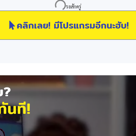
คลิกเลย! มีโปรแกรมอีกนะฮับ!
ัย?
ันที!