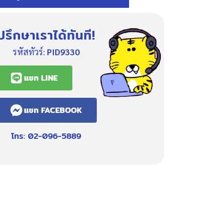
ปรึกษาเราได้ทันที!
รหัสทัวร์:
PID9330
แชท LINE
แชท FACEBOOK
โทร: 02-096-5889