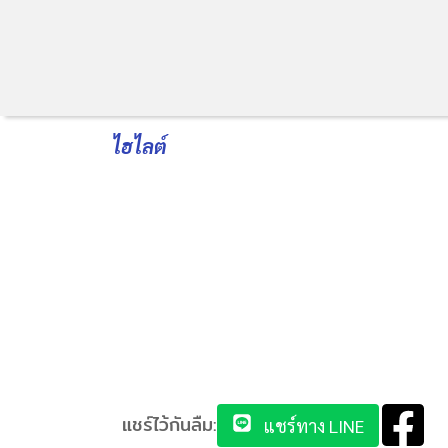
ไฮไลต์
แชร์ไว้กันลืม:
แชร์ทาง LINE