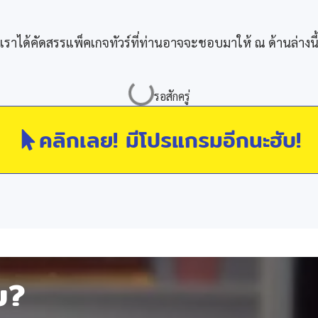
เราได้คัดสรรแพ็คเกจทัวร์ที่ท่านอาจจะชอบมาให้ ณ ด้านล่างนี
คลิกเลย! มีโปรแกรมอีกนะฮับ!
ัย?