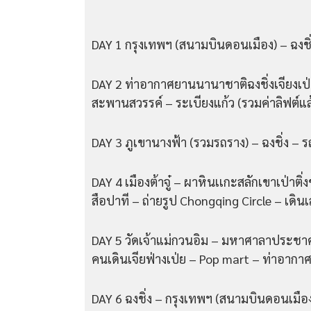
DAY 1 กรุงเทพฯ (สนามบินดอนเมือง) – ฉงชิ
DAY 2 ท่าอากาศยานนานาชาติฉงชิ่งเจียงเป่ย์
สะพานสวรรค์ – ระเบียงแก้ว (รวมค่าลิฟต์แล
DAY 3 ภูเขานางฟ้า (รวมรถราง) – ฉงชิ่ง – ร
DAY 4 เมืองต้าจู๋ – ผาหินเเกะสลักเขาเป่าติ่
สือปาที – ถ่ายรูป Chongqing Circle – เดิน
DAY 5 วัดเจ้าแม่กวนอิม – มหาศาลาประชาคม
คนเดินเจียฟ่างเป่ย – Pop mart – ท่าอากาศ
DAY 6 ฉงชิ่ง – กรุงเทพฯ (สนามบินดอนเมือ