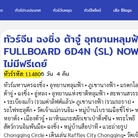
รก
ทัวร์ต่างประเทศ
ทัวร์วันหยุด
ทัวร์ไฟไหม้
เสือ Blogs
ทัวร์จีน ฉงชิ่ง ต้าจู๋ อุทยานห
FULLBOARD 6D4N (SL) NOW –
ไม่มีฟรีเดย์
6 วัน
4 คืน
ทัวร์รหัส: 11480
ทัวร์มหานครฉงชิ่ง • อุทยานหลุมฟ้า • ภูเขานางฟ้า • มรดกโ
ต้าจู่ • ฉงชิ่ง • อู่หลง • อุทยานแห่งชาติหลุมฟ้า • สะพานสวรร
• ระเบียงแก้ว (รวมค่าลิฟต์แล้ว)• ภูเขานางฟ้า (รวมรถราง) •
รถไฟทะลุตึก • วัดเจ้าแม่กวนอิม • หมู่บ้านโบราณฉือชี่โข่ว• 
หยาต้ง • เมืองต้าจู๋ • ผาหินแกะสลักเขาเป่าติ่งซัน • พระโพธิ
สัตว์กวนอิมพันมือ• ฉงชิ่ง • หมู่บ้านสือปาที • แวะถ่ายรูป
Chongqing Circle • เดินเล่น Raffles City Chongqing• วัดเจ