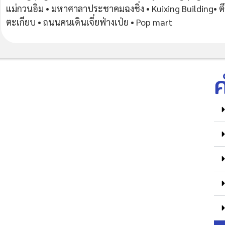
แม่กวนอิม • มหาศาลาประชาคมฉงชิ่ง • Kuixing Building• ต
ตะเกียบ • ถนนคนเดินเจี่ยฟ่างเป่ย • Pop mart