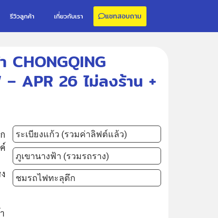
แชทสอบถาม
รีวิวลูกค้า
เกี่ยวกับเรา
ลุมฟ้า CHONGQING
 APR 26 ไม่ลงร้าน +
ลก
ระเบียงแก้ว (รวมค่าลิฟต์แล้ว)
ค์
ภูเขานางฟ้า (รวมรถราง)
หง
ชมรถไฟทะลุตึก
้า