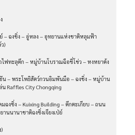
่ง
 – ฉงชิ่ง – อู่หลง – อุทยานแห่งชาติหลุมฟ้า
้ว)
ถไฟทะลุตึก – หมู่บ้านโบราณฉือชี่โข่ว – หงหยาต้ง
งชัน – พระโพธิสัตว์กวนอิมพันมือ – ฉงชิ่ง – หมู่บ้าน
เล่น Raffles City Chongqing
ฉงชิ่ง – Kuixing Building – ตึกตะเกียบ – ถนน
ยานนานาชาติฉงชิ่งเจียงเป่ย์
ง)