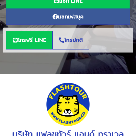
แชท LINE
แชทเฟสบุค
โทรฟรี LINE
โทรปกติ
บริษัท แฟลชทัวร์ แอนด์ ทราเวล