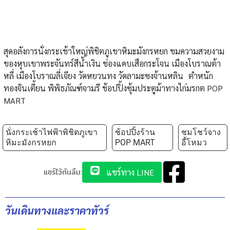
สุดอลังการนั่งกระเช้าใหญ่พิชิตภูเขาหิมะมังกรหยก ชมความสวยงาม
ของหุบเขาพระจันทร์สีน้ำเงิน ช่องแคบเสือกระโจน เมืองโบราณต้า
หลี่ เมืองโบราณลี่เจียง วัดหยวนทง วัดลามะซงจ้านหลิน ตำหนัก
ทองจินเตี้ยน พิพิธภัณฑ์จามรี ช้อปปิ้งซุ้มประตูม้าทางไก่มรกต POP
MART
นั่งกระเช้าไฟฟ้าพิชิตภูเขา
ช้อปปิ้งร้าน
ชมโชว์จาง
หิมะมังกรหยก
POP MART
อี้โหมว
แชร์ไว้กันลืม:
แชร์ทาง LINE
วันเดินทางและราคาทัวร์