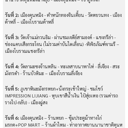
วันที่ 2:
เมืองคุนหมิง - ตำหนักทองจินเตี้ยน - วัดหยวนทง - เมือง
ต้าหลี่ – เมืองโบราณต้าหลี่
วันที่ 3:
วัดเจ้าแม่กวนอิม - ผ่านชมเจดีย์สามองค์ - แชงกรีล่า -
ช่องแคบเสือกระโจน (ไม่รวมค่าบันไดเลื่อน) -พิพิธภัณฑ์จามรี –
เมืองโบราณแชงกรีล่า
วันที่ 4:
วัดลามะซงจ้านหลิน - ทะเลสาบนาพาไห่ - ลี่เจียง - สระ
มังกรดำ - ร้านบัวหิมะ – เมืองโบราณลี่เจียง
วันที่ 5:
ภูเขาหิมะมังกรหยก+นั่งกระเช้าใหญ่ - ชมโชว์
IMPRESSION LIJIANG - หุบเขาสีน้ำเงิน ไป๋สุ่ยเหอ (รวมค่ารถ
รางไป-กลับ) - เมืองฉู่สง
วันที่ 6:
เมืองคุนหมิง – ร้านหยก – ซุ้มประตูม้าทางไก่
มรกต+POP MART – ร้านผ้าไหม - ท่าอากาศยานนานาชาติคุนห