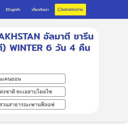
แชทสอบถาม
รีวิวลูกค้า
เกี่ยวกับเรา
ZAKHSTAN อัลมาตี ชารีน
ตี) WINTER 6 วัน 4 คืน
ินแคนยอน
ห่งชาติ ทะเลสาบโคลไซ
ม สวนสาธารณะพานฟิลอฟ