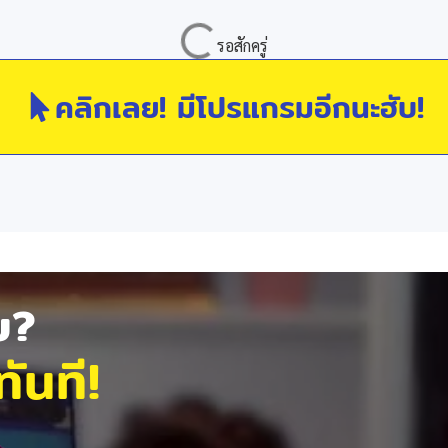
คลิกเลย! มีโปรแกรมอีกนะฮับ!
ัย?
ันที!