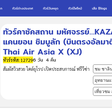
รก
ทัวร์ต่างประเทศ
ทัวร์วันหยุด
ทัวร์ไฟไหม้
เสือ Blogs
ทัวร์คาซัคสถาน มหัศจรรย์…KA
แคนยอน ชิมบูลัก (บินตรงอัลมา
Thai Air Asia X (XJ)
6 วัน
4 คืน
ทัวร์รหัส: 12729
สัมผัสวิวสวย ไตล์ยุโรป เปิดประสบการณ์ ฟรีวีซ่า
ชม ชาล
อุทยานแ
เที่ยวช