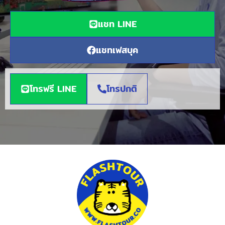
แชท LINE
แชทเฟสบุค
โทรฟรี LINE
โทรปกติ