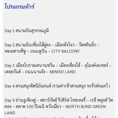
โปรแกรมทัวร์
Day 1 สนามบินสุวรรณภูมิ
Day 2 สนามบินเซี่ยงไฮ้ผู่ตง – เมืองหังโจว – วัดหลินยิ่ง –
ทะเลสาบซีหู – ถนนหูบิน – CITY BALCONY
Day 3 เมืองโบราณหนานซวิ่น – เมืองเซี่ยงไฮ้ – อุโมงค์เลเซอร์ –
เดอะบันด์ – ถนนนานจิง – MINISO LAND
Day 4 สวนสนุกดิสนีย์แลนด์ (รวมค่าเข้าสวนสนุก รถรับส่งแลว้ )
Day 5 ย่านอูเจียงลู่ – สตาร์บัคส์ รีเสิร์ฟ โรสเทอรี่ – เรอื หลุยส์ วิต
ตอง – ตลาด 100 ปีเฉนิ หวังเมี่ยว – NORTH BUND GREEN
LAND