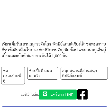
เที่ยวเต็มวัน! สวนสนุกระดับโลก "ดิสนีย์แลนด์เซี่ยงไฮ้" ชมทะเลสาบ
ซีหู เช็คอินเมืองโบราณ ช้อปปิ้งนานจิงลู่ ชิม ช้อป แชะ ถนนอู่เจียงลู่
เยือนเดอะบันต์ ชมอาคารต้นไม้ 1,000 ต้น
ชม
ช้อปปิ้งที่ ถนน
สนุกสนานที่สวนสนุก
ทะเลสาบซี
นานจิง
ดิสนีย์แลนด์
หู
แชร์ไว้กันลืม:
แชร์ทาง LINE